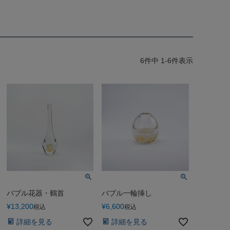
6
件中
1
-
6
件表示
バブル花器・鶴首
バブル一輪挿し
¥
13,200
¥
6,600
税込
税込
詳細を見る
詳細を見る