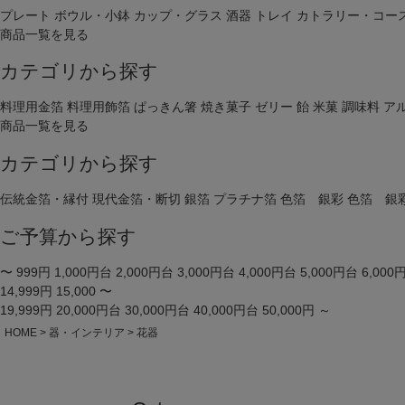
プレート
ボウル・小鉢
カップ・グラス
酒器
トレイ
カトラリー・コー
商品一覧を見る
カテゴリから探す
料理用金箔
料理用飾箔
ぱっきん箸
焼き菓子
ゼリー
飴
米菓
調味料
ア
商品一覧を見る
カテゴリから探す
伝統金箔・縁付
現代金箔・断切
銀箔
プラチナ箔
色箔 銀彩
色箔 銀
ご予算から探す
〜 999円
1,000円台
2,000円台
3,000円台
4,000円台
5,000円台
6,000
14,999円
15,000 〜
19,999円
20,000円台
30,000円台
40,000円台
50,000円 ～
HOME
器・インテリア
花器