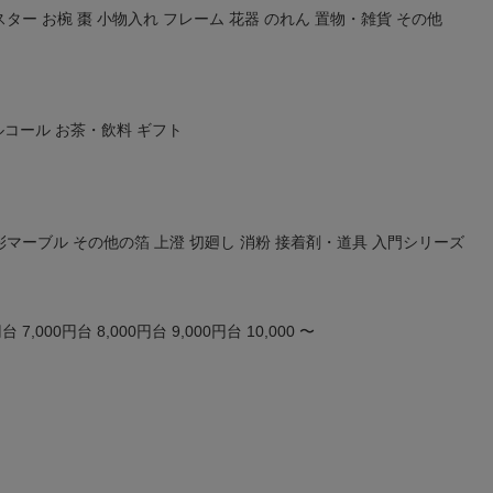
スター
お椀
棗
小物入れ
フレーム
花器
のれん
置物・雑貨
その他
ルコール
お茶・飲料
ギフト
彩マーブル
その他の箔
上澄
切廻し
消粉
接着剤・道具
入門シリーズ
円台
7,000円台
8,000円台
9,000円台
10,000 〜