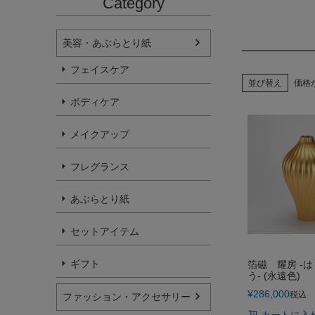
Category
美容・あぶらとり紙
フェイスケア
並び替え
価格
ボディケア
メイクアップ
フレグランス
あぶらとり紙
セットアイテム
ギフト
箔磁 耀房 -は
う- (永遠色)
¥
286,000
税込
ファッション・アクセサリー
カートに入