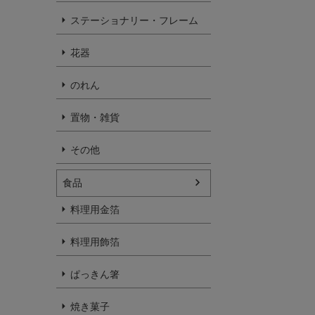
ステーショナリー・フレーム
花器
のれん
置物・雑貨
その他
食品
料理用金箔
料理用飾箔
ぱっきん箸
焼き菓子