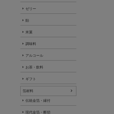
ゼリー
飴
米菓
調味料
アルコール
お茶・飲料
ギフト
箔材料
伝統金箔・縁付
現代金箔・断切