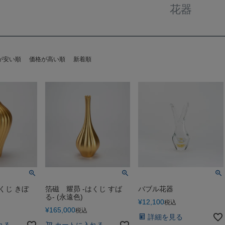
花器
が安い順
価格が高い順
新着順
くじ きぼ
箔磁 耀昴 -はくじ すば
バブル花器
る- (永遠色)
¥
12,100
税込
¥
165,000
税込
詳細を見る
れる
カートに入れる