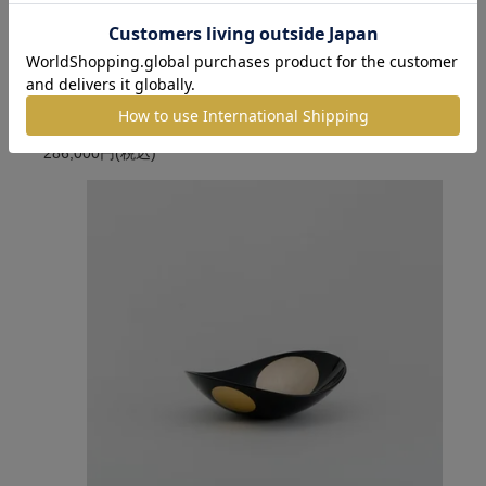
箔磁 耀房 -はくじ きぼう- (永遠色)
286,000円
(税込)