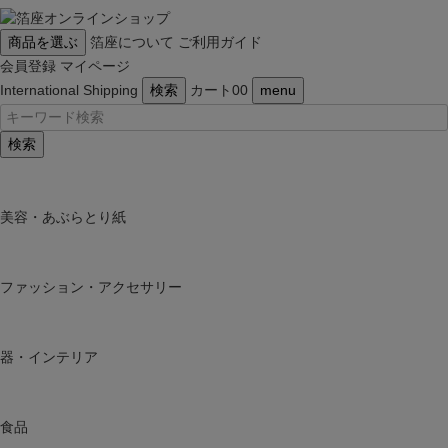
商品を選ぶ
箔座について
ご利用ガイド
会員登録
マイページ
International Shipping
検索
カート
0
0
menu
検索
美容・あぶらとり紙
ファッション・アクセサリー
器・インテリア
食品