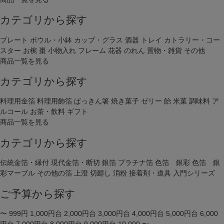
カテゴリから探す
プレート
ボウル・小鉢
カップ・グラス
酒器
トレイ
カトラリー・コー
スター
お椀
棗
小物入れ
フレーム
花器
のれん
置物・雑貨
その他
商品一覧を見る
カテゴリから探す
料理用金箔
料理用飾箔
ぱっきん箸
焼き菓子
ゼリー
飴
米菓
調味料
ア
ルコール
お茶・飲料
ギフト
商品一覧を見る
カテゴリから探す
伝統金箔・縁付
現代金箔・断切
銀箔
プラチナ箔
色箔 銀彩
色箔 銀
彩マーブル
その他の箔
上澄
切廻し
消粉
接着剤・道具
入門シリーズ
ご予算から探す
〜 999円
1,000円台
2,000円台
3,000円台
4,000円台
5,000円台
6,000