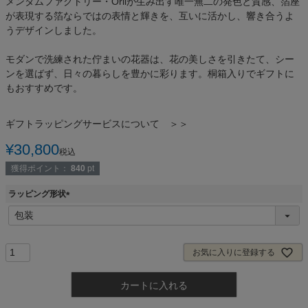
メンタムファクトリー・Oriiが生み出す唯一無二の発色と質感、箔座
が表現する箔ならではの表情と輝きを、互いに活かし、響き合うよ
うデザインしました。
モダンで洗練された佇まいの花器は、花の美しさを引きたて、シー
ンを選ばず、日々の暮らしを豊かに彩ります。桐箱入りでギフトに
もおすすめです。
ギフトラッピングサービスについて ＞＞
¥
30,800
税込
獲得ポイント：
840
pt
ラッピング形状
(
必
須
)
お気に入りに登録する
カートに入れる