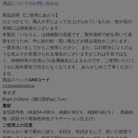
商品についてのお問い合わせ
商品説明
【ご使用にあたり】
ひとつひとつ、職人の手によって仕上げられているため、色や箔の
表情には個体差がございます。
本製品「いちりん」は鋳物製の花器です。製作過程で砂を用いて成
形を行うため、中に砂の粒・黒い塊などが残る場合がございます。
一度水洗いをしてからご使用ください。 また、口の部分にシミのよ
うな色ムラが見受けられる場合がございますがこれは不良ではな
く、鋳物特有の生地ムラ(金属融合)によるものです。ご使用いただく
うちに経年変化で目立たなくなります。 あらかじめご了承ください
ませ。
商品スペック
JANコード
2158489000016
サイズ
約φ4.2×26cm（開口部約φ1.7cm）
素材
金箔四号色（純金94.438％、純銀4.901％、純銅0.661％）、真鍮鋳
物（斑紋ガス青銅色特色グラデーション仕上げ）
ご使用上の注意
やわらかい布で硬めに絞り、水拭き、乾拭きをして、乾いた状態で
保管してください。箔加工部分にはコーティングをしてあります