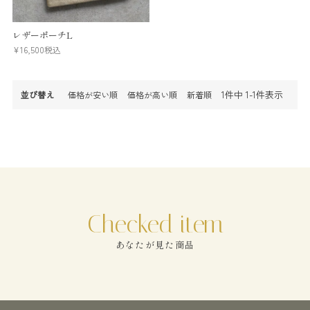
レザーポーチL
¥
16,500
税込
1
件中
1
-
1
件表示
並び替え
価格が安い順
価格が高い順
新着順
あなたが見た商品