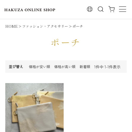
検索
HOME
ファッション・アクセサリー
ポーチ
ポーチ
1
件中
1
-
1
件表示
並び替え
価格が安い順
価格が高い順
新着順