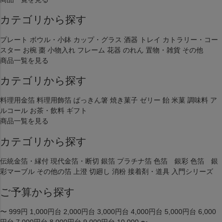
カテゴリから探す
プレート
ボウル・小鉢
カップ・グラス
酒器
トレイ
カトラリー・コー
スター
お椀
棗
小物入れ
フレーム
花器
のれん
置物・雑貨
その他
商品一覧を見る
カテゴリから探す
料理用金箔
料理用飾箔
ぱっきん箸
焼き菓子
ゼリー
飴
米菓
調味料
ア
ルコール
お茶・飲料
ギフト
商品一覧を見る
カテゴリから探す
伝統金箔・縁付
現代金箔・断切
銀箔
プラチナ箔
色箔 銀彩
色箔 銀
彩マーブル
その他の箔
上澄
切廻し
消粉
接着剤・道具
入門シリーズ
ご予算から探す
〜 999円
1,000円台
2,000円台
3,000円台
4,000円台
5,000円台
6,000