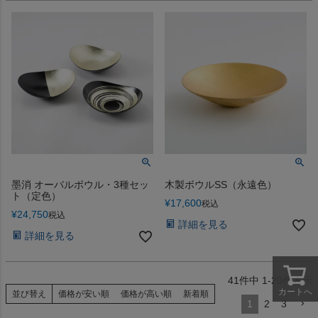
墨消 オーバルボウル・3種セッ
木製ボウルSS（永遠色）
ト（定色）
¥
17,600
税込
¥
24,750
税込
詳細を見る
詳細を見る
41
件中
1
-
20
件表示
カートへ
並び替え
価格が安い順
価格が高い順
新着順
1
2
3