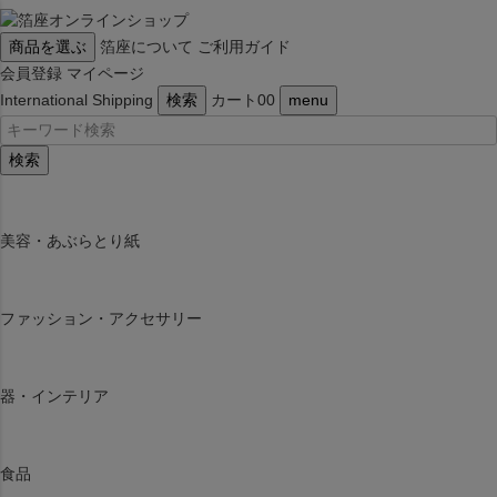
商品を選ぶ
箔座について
ご利用ガイド
会員登録
マイページ
International Shipping
検索
カート
0
0
menu
検索
美容・あぶらとり紙
ファッション・アクセサリー
器・インテリア
食品