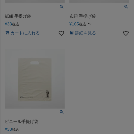
紙紐 手提げ袋
布紐 手提げ袋
¥
33
¥
165
〜
税込
税込
カートに入れる
詳細を見る
ビニール手提げ袋
¥
33
税込