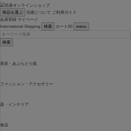
商品を選ぶ
箔座について
ご利用ガイド
会員登録
マイページ
International Shipping
検索
カート
0
0
menu
検索
美容・あぶらとり紙
ファッション・アクセサリー
器・インテリア
食品