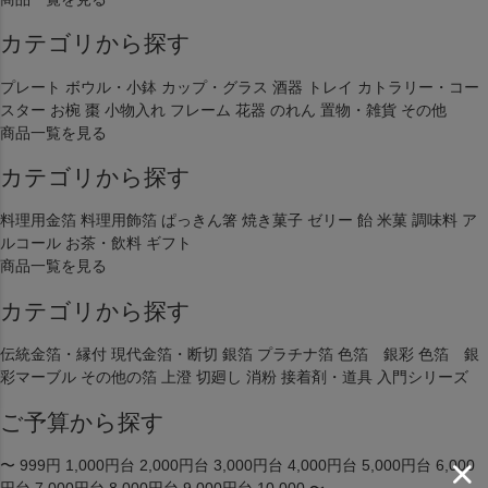
カテゴリから探す
プレート
ボウル・小鉢
カップ・グラス
酒器
トレイ
カトラリー・コー
スター
お椀
棗
小物入れ
フレーム
花器
のれん
置物・雑貨
その他
商品一覧を見る
カテゴリから探す
料理用金箔
料理用飾箔
ぱっきん箸
焼き菓子
ゼリー
飴
米菓
調味料
ア
ルコール
お茶・飲料
ギフト
商品一覧を見る
カテゴリから探す
伝統金箔・縁付
現代金箔・断切
銀箔
プラチナ箔
色箔 銀彩
色箔 銀
彩マーブル
その他の箔
上澄
切廻し
消粉
接着剤・道具
入門シリーズ
ご予算から探す
〜 999円
1,000円台
2,000円台
3,000円台
4,000円台
5,000円台
6,000