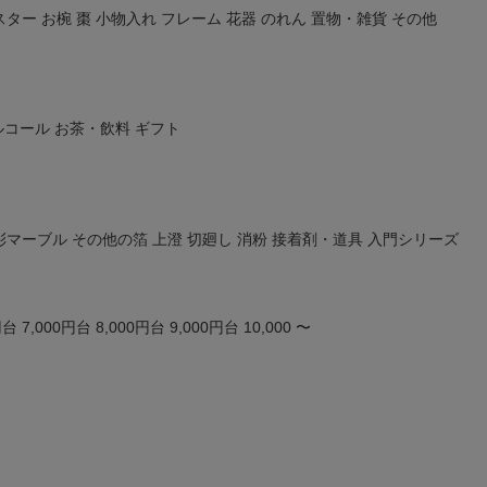
スター
お椀
棗
小物入れ
フレーム
花器
のれん
置物・雑貨
その他
ルコール
お茶・飲料
ギフト
彩マーブル
その他の箔
上澄
切廻し
消粉
接着剤・道具
入門シリーズ
円台
7,000円台
8,000円台
9,000円台
10,000 〜