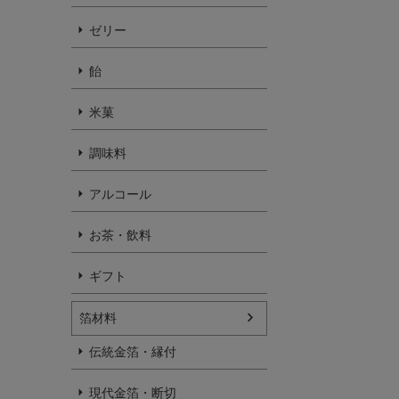
ゼリー
飴
米菓
調味料
アルコール
お茶・飲料
ギフト
箔材料
伝統金箔・縁付
現代金箔・断切