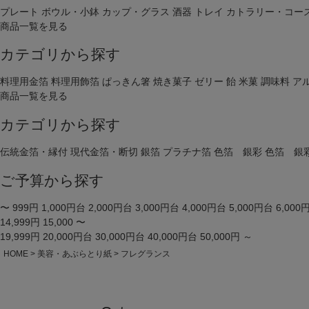
プレート
ボウル・小鉢
カップ・グラス
酒器
トレイ
カトラリー・コー
商品一覧を見る
カテゴリから探す
料理用金箔
料理用飾箔
ぱっきん箸
焼き菓子
ゼリー
飴
米菓
調味料
ア
商品一覧を見る
カテゴリから探す
伝統金箔・縁付
現代金箔・断切
銀箔
プラチナ箔
色箔 銀彩
色箔 銀
ご予算から探す
〜 999円
1,000円台
2,000円台
3,000円台
4,000円台
5,000円台
6,000
14,999円
15,000 〜
19,999円
20,000円台
30,000円台
40,000円台
50,000円 ～
HOME
美容・あぶらとり紙
フレグランス