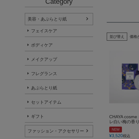
Category
美容・あぶらとり紙
フェイスケア
並び替え
価格
ボディケア
メイクアップ
フレグランス
あぶらとり紙
セットアイテム
ギフト
CHAYA cos
レ白い梅の香
NEW
ファッション・アクセサリー
¥
3,520
税込