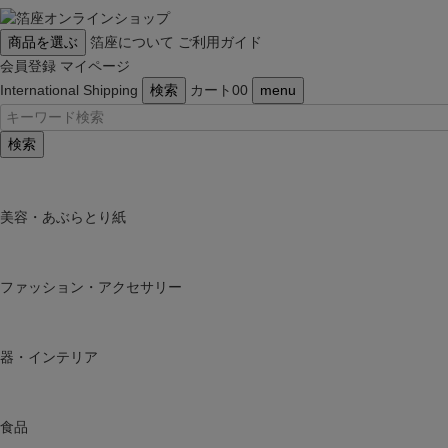
商品を選ぶ
箔座について
ご利用ガイド
会員登録
マイページ
International Shipping
検索
カート
0
0
menu
検索
美容・あぶらとり紙
ファッション・アクセサリー
器・インテリア
食品