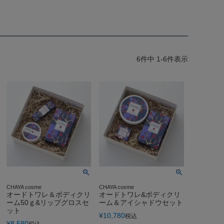
6
件中
1
-
6
件表示
CHAYA cosme
CHAYA cosme
オードトワレ＆ボディクリ
オードトワレ&ボディクリ
ーム50ｇ&リップグロスセ
ーム＆アイシャドウセット
ット
¥
10,780
税込
¥
8,580
税込