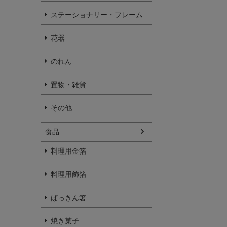
ステーショナリー・フレーム
花器
のれん
置物・雑貨
その他
食品
料理用金箔
料理用飾箔
ぱっきん箸
焼き菓子