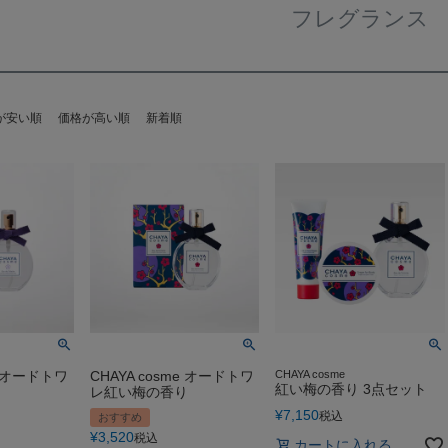
フレグランス
が安い順
価格が高い順
新着順
me オードトワ
CHAYA cosme オードトワ
CHAYA cosme
紅い梅の香り 3点セット
り
レ紅い梅の香り
¥
7,150
税込
おすすめ
¥
3,520
税込
カートに入れる