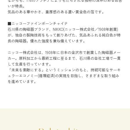
ながらも、1％のプラチナによりもたらされる独特の深みのある色合
いが特長。
気品のある華やかさ、重厚感のある濃い黄金色の箔です。
■ニッコーファインボーンチャイナ
石川県の陶磁器ブランド、NIKKO(ニッコー株式会社／1908年創業)
が、独自の製陶技術をもって創りあげた、気品あふれる純白色が特
長の陶磁器。優れた強度を兼ね備えています。
ニッコー株式会社は、1908年に日本の金沢市で創業した陶磁器メー
カー。原料加工から最終工程に至るまで、石川県の自社工場で一貫
して生産を行っています。
「未来を素敵にする」というミッションのもと、持続可能なサーキ
ュラーエコノミー(循環経済)の実現を目指し、さまざまな取り組み
を進めています。