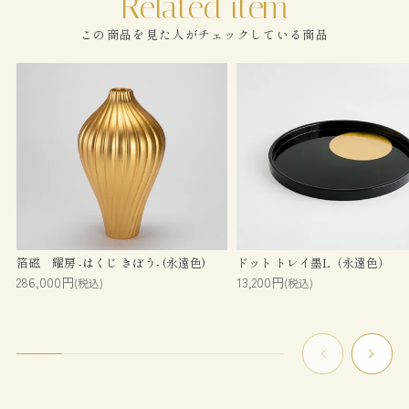
この商品を見た人がチェックしている商品
箔磁 耀房 -はくじ きぼう- (永遠色)
ドット トレイ墨L（永遠色）
286,000円
13,200円
(税込)
(税込)