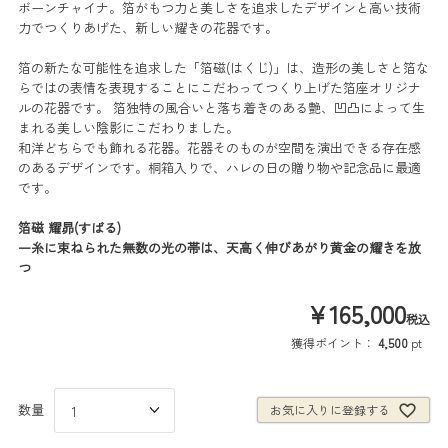
ボーンチャイナ。箔がもつ力と美しさを追求したデザインと高い技術
力でつくりあげた、新しい耀きの花器です。
箔の新たな可能性を追求した「箔磁(はくじ)」は、造形の美しさと箔な
らではの表情を表現することにこだわってつくり上げた箔座オリジナ
ルの花器です。 箔独特の風合いと落ち着きのある艶、凹凸によって生
まれる美しい陰影にこだわりました。
和洋どちらでも飾れる花器。花器そのものが空間を演出できる存在感
のあるデザインです。桐箱入りで、ハレの日の贈り物や記念品に最適
です。
箔磁 耀昴(すばる)
一糸に束ねられた無数の光の帯は、天高く伸びあがり黄金の耀きを放
つ
¥
165,000
税込
獲得ポイント：
4,500
pt
お気に入りに登録する