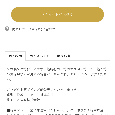
カートに入れる
商品についてのお問い合わせ
商品説明
商品スペック
販売店舗
※本製品は箔加工品です。箔特有の、箔のマス目・箔しわ・箔と箔
の繋ぎ目などが見える場合がございます。あらかじめご了承くださ
い。
プロダクトデザイン／能登デザイン室 奈良雄一
成形・焼成／ニッコー株式会社
箔加工／箔座株式会社
■純金プラチナ箔「永遠色（とわいろ）」は、限りなく純金に近い