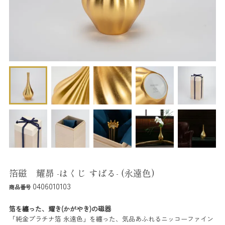
箔磁 耀昴 -はくじ すばる- (永遠色)
0406010103
商品番号
箔を纏った、耀き(かがやき)の磁器
「純金プラチナ箔 永遠色」を纏った、気品あふれるニッコーファイン