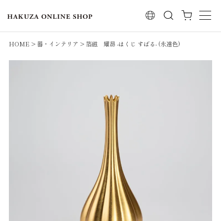
検索
HOME
器・インテリア
箔磁 耀昴 -はくじ すばる- (永遠色)