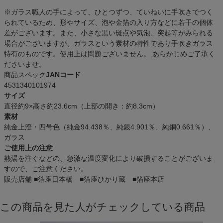
※ガラス職人の手によって、ひとつずつ、ていねいに手吹きでつく
られているため、形やサイズ、泡や金箔の入り方などに若干の個体
差がございます。また、小さな黒い斑点や気泡、突起等がみられる
場合がございますが、ガラスという素材の特性であり手吹きガラス
特有のものです。使用上は問題ございません。 あらかじめご了承く
ださいませ。
商品スペック
JANコード
4531340101974
サイズ
直径約9×高さ約23.6cm（上部の開き：約8.3cm）
素材
純金上澄・四号色（純金94.438％、純銀4.901％、純銅0.661％）、
ガラス
ご使用上の注意
熱湯を注ぐなどの、急激な温度変化により破損することがございま
すので、ご注意ください。
販売店舗
■箔座日本橋 ■箔座ひかり藏 ■箔座本店
この商品を見た人がチェックしている商品