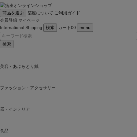
商品を選ぶ
箔座について
ご利用ガイド
会員登録
マイページ
International Shipping
検索
カート
0
0
menu
検索
美容・あぶらとり紙
ファッション・アクセサリー
器・インテリア
食品