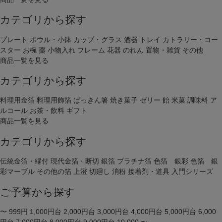
カテゴリから探す
プレート
ボウル・小鉢
カップ・グラス
酒器
トレイ
カトラリー・コー
スター
お椀
棗
小物入れ
フレーム
花器
のれん
置物・雑貨
その他
商品一覧を見る
カテゴリから探す
料理用金箔
料理用飾箔
ぱっきん箸
焼き菓子
ゼリー
飴
米菓
調味料
ア
ルコール
お茶・飲料
ギフト
商品一覧を見る
カテゴリから探す
伝統金箔・縁付
現代金箔・断切
銀箔
プラチナ箔
色箔 銀彩
色箔 銀
彩マーブル
その他の箔
上澄
切廻し
消粉
接着剤・道具
入門シリーズ
ご予算から探す
〜 999円
1,000円台
2,000円台
3,000円台
4,000円台
5,000円台
6,000