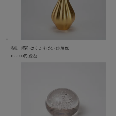
箔磁 耀昴 -はくじ すばる- (永遠色)
165,000円
(税込)