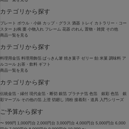
カテゴリから探す
プレート
ボウル・小鉢
カップ・グラス
酒器
トレイ
カトラリー・コー
スター
お椀
棗
小物入れ
フレーム
花器
のれん
置物・雑貨
その他
商品一覧を見る
カテゴリから探す
料理用金箔
料理用飾箔
ぱっきん箸
焼き菓子
ゼリー
飴
米菓
調味料
ア
ルコール
お茶・飲料
ギフト
商品一覧を見る
カテゴリから探す
伝統金箔・縁付
現代金箔・断切
銀箔
プラチナ箔
色箔 銀彩
色箔 銀
彩マーブル
その他の箔
上澄
切廻し
消粉
接着剤・道具
入門シリーズ
ご予算から探す
〜 999円
1,000円台
2,000円台
3,000円台
4,000円台
5,000円台
6,000