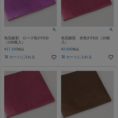
色箔銀彩 ローズ色3寸6分
色箔銀彩 赤色3寸6分（10枚
（100枚入）
入）
¥
17,160
¥
2,640
税込
税込
カートに入れる
カートに入れる