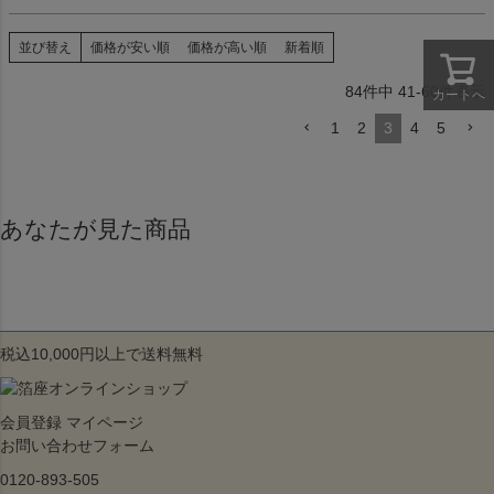
並び替え
価格が安い順
価格が高い順
新着順
84
件中
41
-
60
件表示
カートへ
1
2
3
4
5
あなたが見た商品
税込10,000円以上で送料無料
会員登録
マイページ
お問い合わせフォーム
0120-893-505