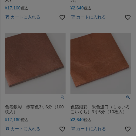
入）
入）
¥
17,160
¥
2,640
税込
税込
カートに入れる
カートに入れる
色箔銀彩 赤茶色3寸6分（100
色箔銀彩 朱色濃口（しゅいろ
枚入）
こいくち）3寸6分（10枚入）
¥
17,160
¥
2,640
税込
税込
カートに入れる
カートに入れる