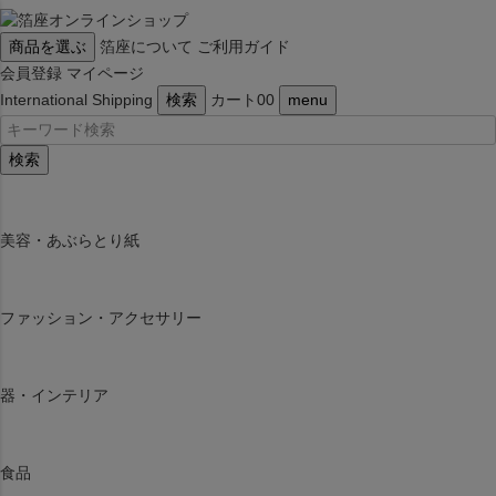
商品を選ぶ
箔座について
ご利用ガイド
会員登録
マイページ
International Shipping
検索
カート
0
0
menu
検索
美容・あぶらとり紙
ファッション・アクセサリー
器・インテリア
食品