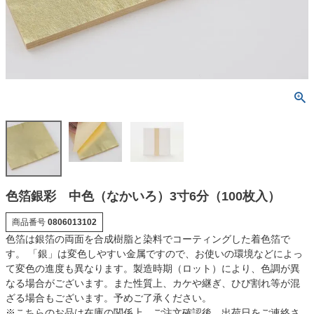
色箔銀彩 中色（なかいろ）3寸6分（100枚入）
商品番号
0806013102
色箔は銀箔の両面を合成樹脂と染料でコーティングした着色箔で
す。 「銀」は変色しやすい金属ですので、お使いの環境などによっ
て変色の進度も異なります。製造時期（ロット）により、色調が異
なる場合がございます。また性質上、カケや継ぎ、ひび割れ等が混
ざる場合もございます。予めご了承ください。
※こちらのお品は在庫の関係上、ご注文確認後、出荷日をご連絡さ