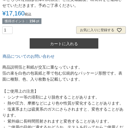
せていただきます。予めご了承ください。
¥
17,160
税込
獲得ポイント：
156
pt
お気に入りに登録する
カートに入れる
商品についてのお問い合わせ
商品説明
箔と和紙が交互に重なっています。
箔の束を白色の包装紙と帯で包む伝統的なパッケージ形態です。表
面に種類、色、入り枚数を記載しています。
【ご使用上の注意】
・ シンナー等の溶剤により脱色することがあります。
・ 熱や圧力、摩擦などにより色や性質が変化することがあります。
・ 塩素系または硫黄系のガスにさらされますと、変色することがあ
ります。
・ 紫外線に長時間照射されますと変色することがあります。
・ ご使用の目的に適するかどうか、テストを行ってからご使用くだ