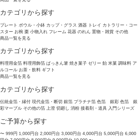
カテゴリから探す
プレート
ボウル・小鉢
カップ・グラス
酒器
トレイ
カトラリー・コー
スター
お椀
棗
小物入れ
フレーム
花器
のれん
置物・雑貨
その他
商品一覧を見る
カテゴリから探す
料理用金箔
料理用飾箔
ぱっきん箸
焼き菓子
ゼリー
飴
米菓
調味料
ア
ルコール
お茶・飲料
ギフト
商品一覧を見る
カテゴリから探す
伝統金箔・縁付
現代金箔・断切
銀箔
プラチナ箔
色箔 銀彩
色箔 銀
彩マーブル
その他の箔
上澄
切廻し
消粉
接着剤・道具
入門シリーズ
ご予算から探す
〜 999円
1,000円台
2,000円台
3,000円台
4,000円台
5,000円台
6,000