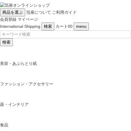
商品を選ぶ
箔座について
ご利用ガイド
会員登録
マイページ
International Shipping
検索
カート
0
0
menu
検索
美容・あぶらとり紙
ファッション・アクセサリー
器・インテリア
食品