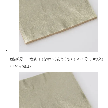
色箔銀彩 中色淡口（なかいろあわくち））3寸6分（10枚入）
2,640円
(税込)