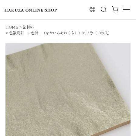
検索
HOME
箔材料
色箔銀彩 中色淡口（なかいろあわくち））3寸6分（10枚入）