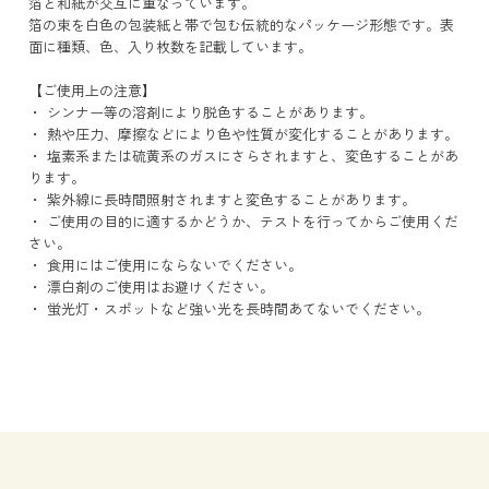
箔と和紙が交互に重なっています。
箔の束を白色の包装紙と帯で包む伝統的なパッケージ形態です。表
面に種類、色、入り枚数を記載しています。
【ご使用上の注意】
・ シンナー等の溶剤により脱色することがあります。
・ 熱や圧力、摩擦などにより色や性質が変化することがあります。
・ 塩素系または硫黄系のガスにさらされますと、変色することがあ
ります。
・ 紫外線に長時間照射されますと変色することがあります。
・ ご使用の目的に適するかどうか、テストを行ってからご使用くだ
さい。
・ 食用にはご使用にならないでください。
・ 漂白剤のご使用はお避けください。
・ 蛍光灯・スポットなど強い光を長時間あてないでください。