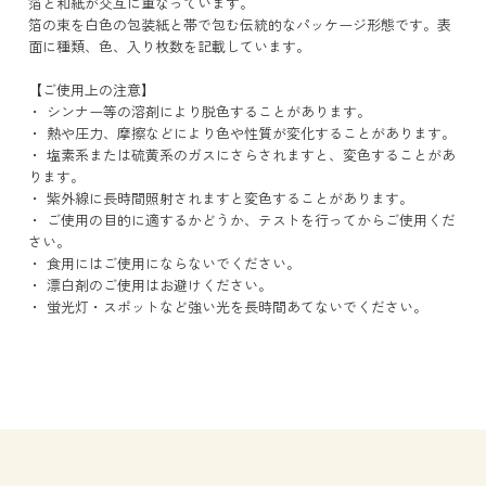
箔と和紙が交互に重なっています。
箔の束を白色の包装紙と帯で包む伝統的なパッケージ形態です。表
面に種類、色、入り枚数を記載しています。
【ご使用上の注意】
・ シンナー等の溶剤により脱色することがあります。
・ 熱や圧力、摩擦などにより色や性質が変化することがあります。
・ 塩素系または硫黄系のガスにさらされますと、変色することがあ
ります。
・ 紫外線に長時間照射されますと変色することがあります。
・ ご使用の目的に適するかどうか、テストを行ってからご使用くだ
さい。
・ 食用にはご使用にならないでください。
・ 漂白剤のご使用はお避けください。
・ 蛍光灯・スポットなど強い光を長時間あてないでください。