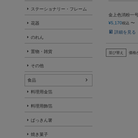
ステーショナリー・フレーム
金上色消粉一
¥
5,170
〜
花器
税込
詳細を見る
のれん
置物・雑貨
並び替え
価格
その他
食品
料理用金箔
料理用飾箔
ぱっきん箸
焼き菓子