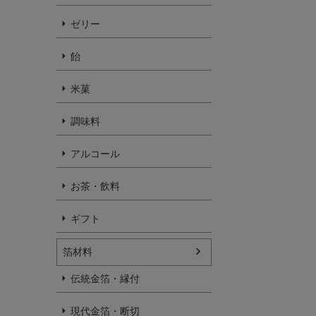
ゼリー
飴
米菓
調味料
アルコール
お茶・飲料
ギフト
箔材料
伝統金箔・縁付
現代金箔・断切