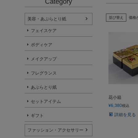
Category
並び替え
価格
美容・あぶらとり紙
フェイスケア
ボディケア
メイクアップ
フレグランス
あぶらとり紙
花小箱
セットアイテム
¥
6,380
税込
詳細を見る
ギフト
ファッション・アクセサリー