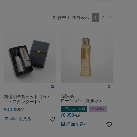
22
件中
1
-
20
件表示
1
2
料理用金箔セット（ライ
箔座の美
ローション（化粧水）
ト・スタンダード）
¥
6,102
1回のみ・定期
定期対象
税込
¥
6,050
税込
詳細を見る
詳細を見る