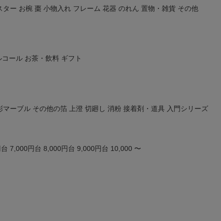
在庫な
スター
お椀
棗
小物入れ
フレーム
花器
のれん
置物・雑貨
その他
商品番号/
〜
ルコール
お茶・飲料
ギフト
バンドル販
限定
再入荷
翌日発送
予約商品
彩マーブル
その他の箔
上澄
切廻し
消粉
接着剤・道具
入門シリーズ
し
S
M
22.5cm
23.0cm
予約商
並び順
ブルー
イエロー
新着順
円台
7,000円台
8,000円台
9,000円台
10,000 〜
優先度
検索