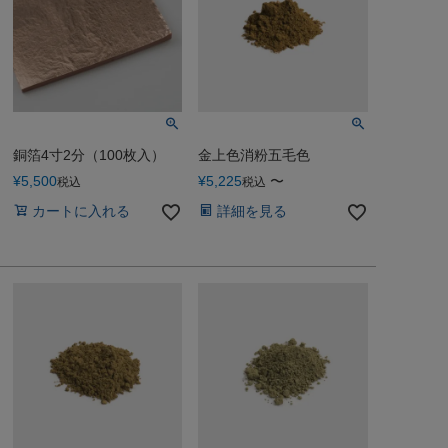
銅箔4寸2分（100枚入）
金上色消粉五毛色
¥
5,500
¥
5,225
〜
税込
税込
カートに入れる
詳細を見る