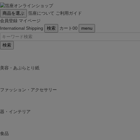
商品を選ぶ
箔座について
ご利用ガイド
会員登録
マイページ
International Shipping
検索
カート
0
0
menu
検索
美容・あぶらとり紙
ファッション・アクセサリー
器・インテリア
食品