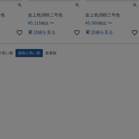
号色
金上色消粉二号色
金上色消粉三号色
¥
5,115
〜
¥
5,060
〜
税込
税込
詳細を見る
詳細を見る
が安い順
価格が高い順
新着順