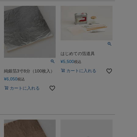
はじめての箔道具
¥
5,500
税込
カートに入れる
純銀箔3寸8分（100枚入）
¥
6,050
税込
カートに入れる