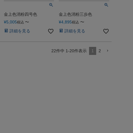
金上色消粉四号色
金上色消粉三歩色
¥
5,005
〜
¥
4,895
〜
税込
税込
詳細を見る
詳細を見る
22
件中
1
-
20
件表示
1
2