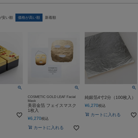
が安い順
価格が高い順
新着順
COSMETIC GOLD LEAF Facial
純銀箔4寸2分（100枚入）
Mask
美容金箔 フェイスマスク
¥
6,270
税込
1枚入
カートに入れる
¥
6,270
税込
カートに入れる