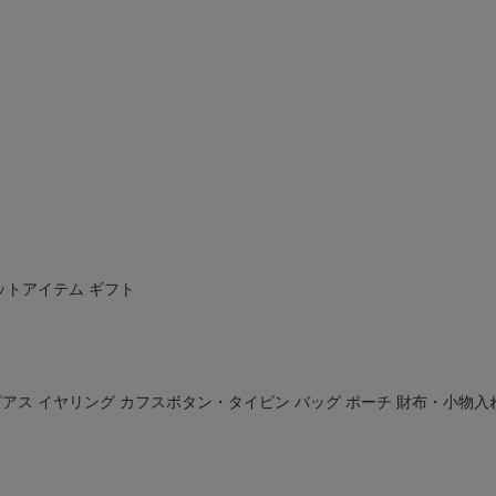
ットアイテム
ギフト
ピアス
イヤリング
カフスボタン・タイピン
バッグ
ポーチ
財布・小物入
ド
在庫なし商