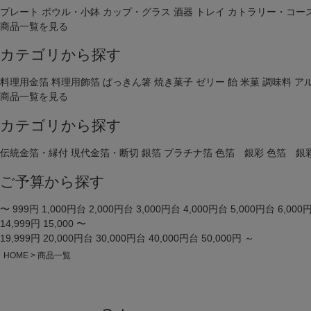
プレート
ボウル・小鉢
カップ・グラス
酒器
トレイ
カトラリー・コー
商品一覧を見る
価格
カテゴリから探す
料理用金箔
料理用飾箔
ぱっきん箸
焼き菓子
ゼリー
飴
米菓
調味料
ア
商品タグ
商品一覧を見る
セール
カテゴリから探す
サイズ
伝統金箔・縁付
現代金箔・断切
銀箔
プラチナ箔
色箔 銀彩
色箔 銀
指定な
ご予算から探す
カラー
レッド
〜 999円
1,000円台
2,000円台
3,000円台
4,000円台
5,000円台
6,000
14,999円
15,000 〜
19,999円
20,000円台
30,000円台
40,000円台
50,000円 ～
HOME
商品一覧