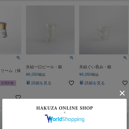
氷結一口ビール・銀
氷結ぐい呑み・銀
クリーム（保
¥
6,050
¥
6,050
税込
税込
詳細を見る
詳細を見る
定期対象