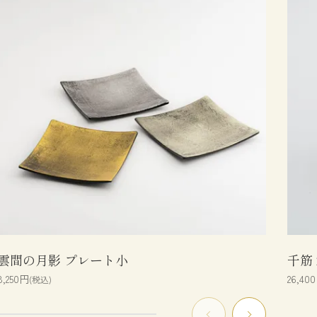
雲間の月影 プレート小
千筋
8,250円
26,40
(税込)