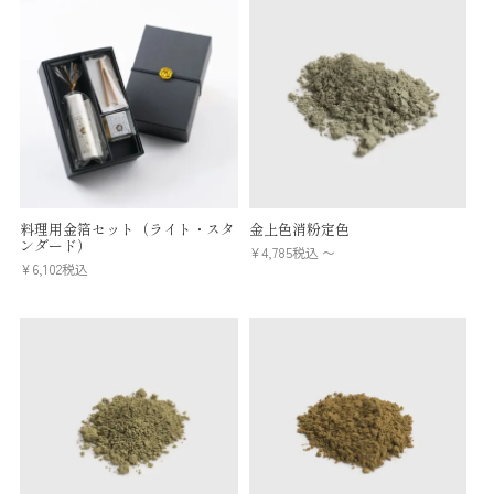
料理用金箔セット（ライト・スタ
金上色消粉定色
ンダード）
¥
4,785
税込
〜
¥
6,102
税込