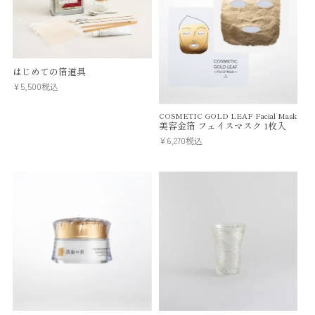
はじめての箔道具
¥
5,500
税込
COSMETIC GOLD LEAF Facial Mask
美容金箔 フェイスマスク 1枚入
¥
6,270
税込