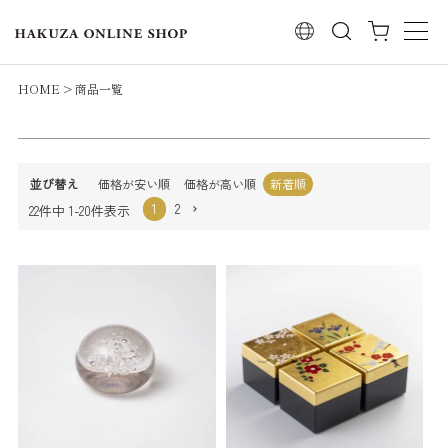
レビュー順
検索
キーワードヒット順
検索
HOME
商品一覧
並び替え
価格が安い順
価格が高い順
新着順
1
2
22
件中
1
-
20
件表示