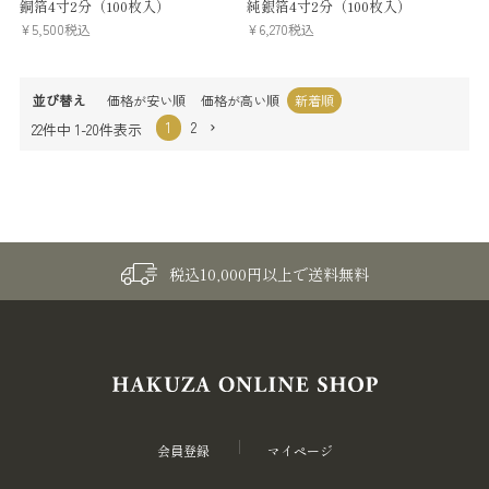
銅箔4寸2分（100枚入）
純銀箔4寸2分（100枚入）
¥
5,500
税込
¥
6,270
税込
並び替え
価格が安い順
価格が高い順
新着順
1
2
22
件中
1
-
20
件表示
税込10,000円以上で送料無料
会員登録
マイページ