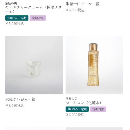
箔座の美
氷結一口ビール・銀
モイスチャークリーム（保湿クリ
¥
6,050
税込
ーム）
1回のみ・定期
定期対象
¥
6,050
税込
氷結ぐい呑み・銀
箔座の美
ローション（化粧水）
¥
6,050
税込
1回のみ・定期
定期対象
¥
6,050
税込