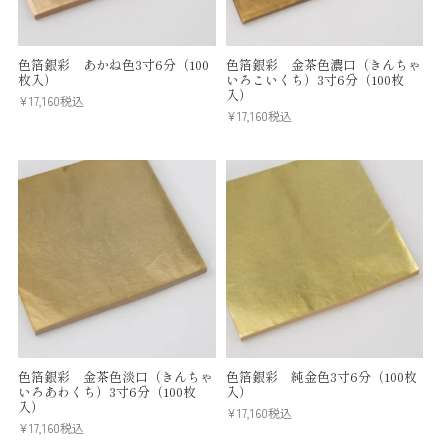
色箔銀彩 あかね色3寸6分（100
色箔銀彩 金茶色濃口（きんちゃ
枚入）
いろこいくち）3寸6分（100枚
入）
¥
17,160
税込
¥
17,160
税込
色箔銀彩 金茶色淡口（きんちゃ
色箔銀彩 純金色3寸6分（100枚
いろあわくち）3寸6分（100枚
入）
入）
¥
17,160
税込
¥
17,160
税込