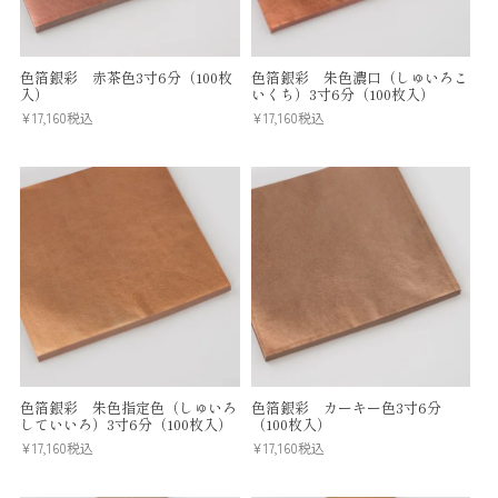
色箔銀彩 赤茶色3寸6分（100枚
色箔銀彩 朱色濃口（しゅいろこ
入）
いくち）3寸6分（100枚入）
¥
17,160
税込
¥
17,160
税込
色箔銀彩 朱色指定色（しゅいろ
色箔銀彩 カーキー色3寸6分
していいろ）3寸6分（100枚入）
（100枚入）
¥
17,160
税込
¥
17,160
税込