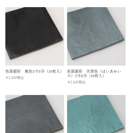
色箔銀彩 黒色3寸6分（10枚入）
色箔銀彩 灰青色（はいあおい
ろ）3寸6分（10枚入）
¥
2,640
税込
¥
2,640
税込