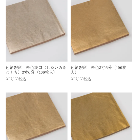
色箔銀彩 朱色淡口（しゅいろあ
色箔銀彩 朱色3寸6分（100枚
わくち）3寸6分（100枚入）
入）
¥
17,160
税込
¥
17,160
税込