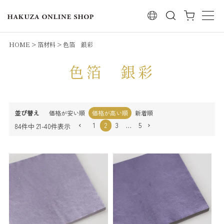
検索
HOME
箔材料
色箔 銀彩
色箔 銀彩
並び替え
価格が安い順
価格が高い順
新着順
1
2
3
…
5
84
件中
21
-
40
件表示