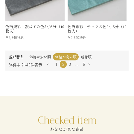
色箔銀彩 銀ねずみ色3寸6分（10
色箔銀彩 サックス色3寸6分（10
枚入）
枚入）
¥
2,640
税込
¥
2,640
税込
並び替え
価格が安い順
価格が高い順
新着順
1
2
3
…
5
84
件中
21
-
40
件表示
あなたが見た商品