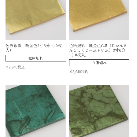
色箔銀彩 純金色3寸6分（10枚
色箔銀彩 純金色G-5（じゅんき
入）
んしょくじーふぁいぶ）3寸6分
（10枚入）
在庫切れ
在庫切れ
¥
2,640
税込
¥
2,640
税込