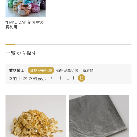
“HAKU-ZAI” 箔素材の
再利用
一覧から探す
並び替え
価格が安い順
価格が高い順
新着順
1
…
11
12
237
件中
221
-
237
件表示