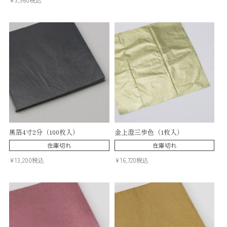
黒箔4寸2分（100枚入）
金上澄三歩色（1枚入）
在庫切れ
在庫切れ
¥
13,200
税込
¥
16,720
税込