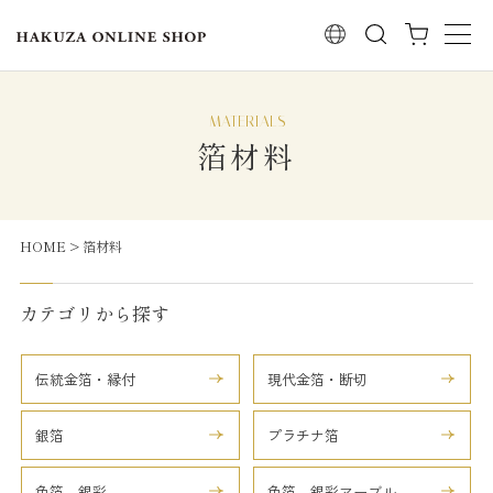
検索
箔材料
HOME
箔材料
カテゴリから探す
伝統金箔・縁付
現代金箔・断切
銀箔
プラチナ箔
色箔 銀彩
色箔 銀彩マーブル