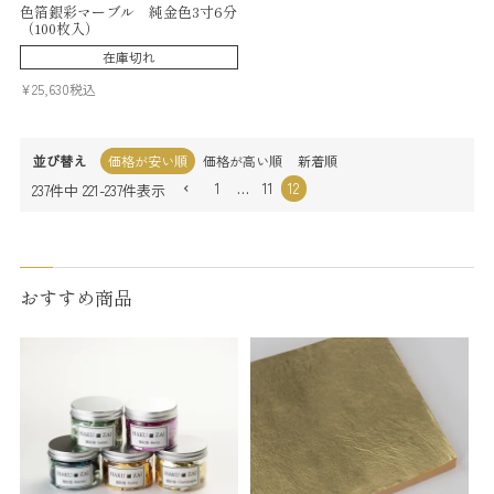
色箔銀彩マーブル 純金色3寸6分
（100枚入）
在庫切れ
¥
25,630
税込
並び替え
価格が安い順
価格が高い順
新着順
1
…
11
12
237
件中
221
-
237
件表示
おすすめ商品