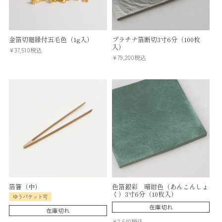
金箔切廻縁付五毛色（1g入）
プラチナ箔断切3寸6分（100枚
入）
¥
37,510
税込
¥
79,200
税込
箔箸（中）
色箔銀彩 暗紺色（あんこんしょ
く）3寸6分（10枚入）
ゆうパケット可
在庫切れ
在庫切れ
¥
2,640
税込