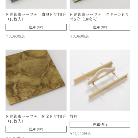
色箔銀彩マーブル 青貝色3寸6分
色箔銀彩マーブル グリーン色3
（10枚入）
寸6分（10枚入）
在庫切れ
在庫切れ
¥
3,960
税込
¥
3,960
税込
色箔銀彩マーブル 純金色3寸6分
竹枠
（10枚入）
在庫切れ
在庫切れ
¥
11,000
税込
¥
3,960
税込