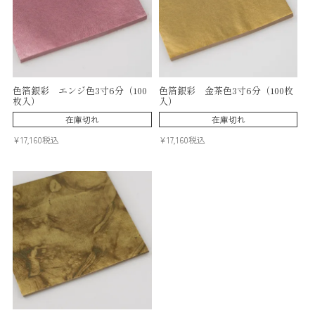
色箔銀彩 エンジ色3寸6分（100
色箔銀彩 金茶色3寸6分（100枚
枚入）
入）
在庫切れ
在庫切れ
¥
17,160
税込
¥
17,160
税込