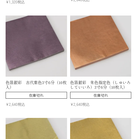
¥
1,320
税込
色箔銀彩 古代紫色3寸6分（10枚
色箔銀彩 朱色指定色（しゅいろ
入）
していいろ）3寸6分（10枚入）
在庫切れ
在庫切れ
¥
2,640
税込
¥
2,640
税込