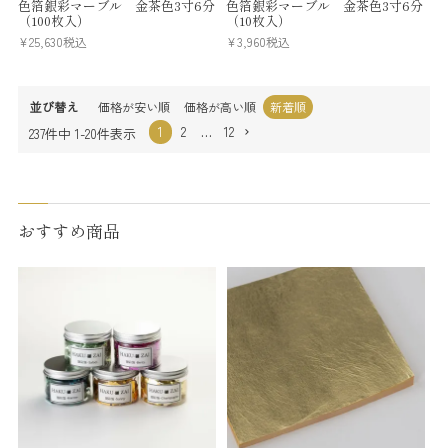
色箔銀彩マーブル 金茶色3寸6分
色箔銀彩マーブル 金茶色3寸6分
（100枚入）
（10枚入）
¥
25,630
税込
¥
3,960
税込
並び替え
価格が安い順
価格が高い順
新着順
1
2
…
12
237
件中
1
-
20
件表示
おすすめ商品