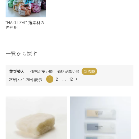
“HAKU-ZAI” 箔素材の
再利用
一覧から探す
並び替え
価格が安い順
価格が高い順
新着順
1
2
…
12
237
件中
1
-
20
件表示