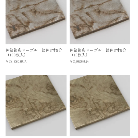
色箔銀彩マーブル 淡色3寸6分
色箔銀彩マーブル 淡色3寸6分
（100枚入）
（10枚入）
¥
25,630
税込
¥
3,960
税込