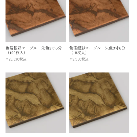
色箔銀彩マーブル 朱色3寸6分
色箔銀彩マーブル 朱色3寸6分
（100枚入）
（10枚入）
¥
25,630
税込
¥
3,960
税込