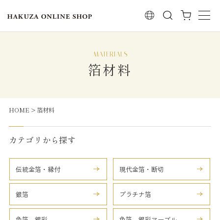
検索
箔材料
HOME
箔材料
カテゴリから探す
伝統金箔・縁付
現代金箔・断切
銀箔
プラチナ箔
色箔 銀彩
色箔 銀彩マーブル