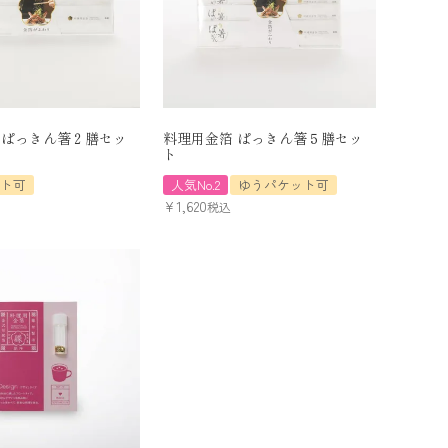
 ぱっきん箸２膳セッ
料理用金箔 ぱっきん箸５膳セッ
ト
ット可
人気No.2
ゆうパケット可
¥
1,620
税込