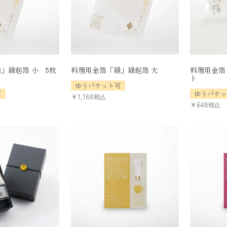
」縁起箔 小 5枚
料理用金箔「縁」縁起箔 大
料理用金箔
ト
ゆうパケット可
可
ゆうパケ
¥
1,188
税込
¥
648
税込