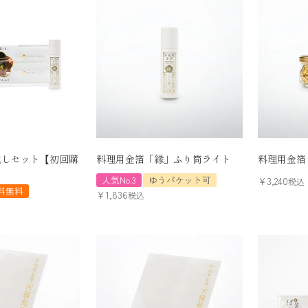
試しセット【初回購
料理用金箔「縁」ふり筒ライト
料理用金箔
】
人気No.3
ゆうパケット可
¥
3,240
税込
料無料
¥
1,836
税込