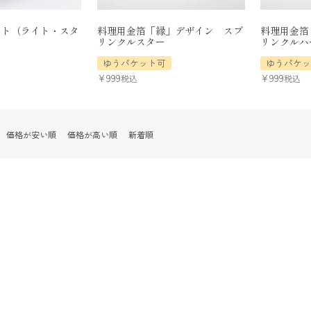
ット（ライト・スタ
料理用金箔「縁」デザイン スプ
料理用金箔
リンクルスター
リンクルハ
ゆうパケット可
ゆうパケ
¥
999
¥
999
税込
税込
価格が安い順
価格が高い順
新着順