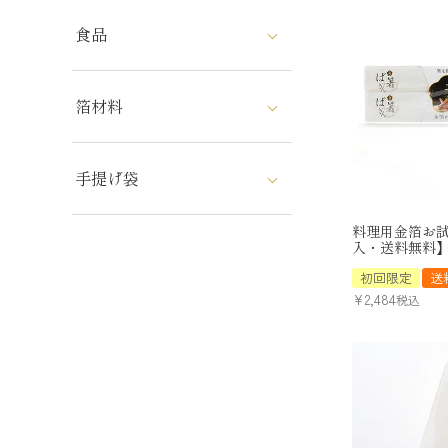
食品
箔材料
手提げ袋
料理用金箔お
入・送料無料
初回限定
送
¥
2,484
税込