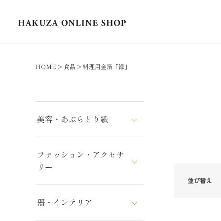
HOME
食品
料理用金箔「縁」
美容・あぶらとり紙
ファッション・アクセサ
リー
並び替え
器・インテリア