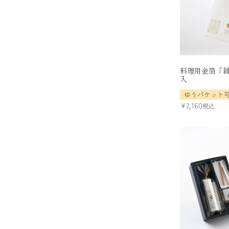
料理用金箔「縁
入
ゆうパケット
¥
2,160
税込