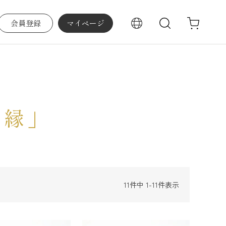
会員登録
マイページ
検索
「縁」
11
件中
1
-
11
件表示