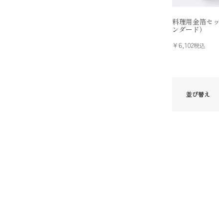
料理用金箔セ
ンダード）
¥
6,102
税込
並び替え