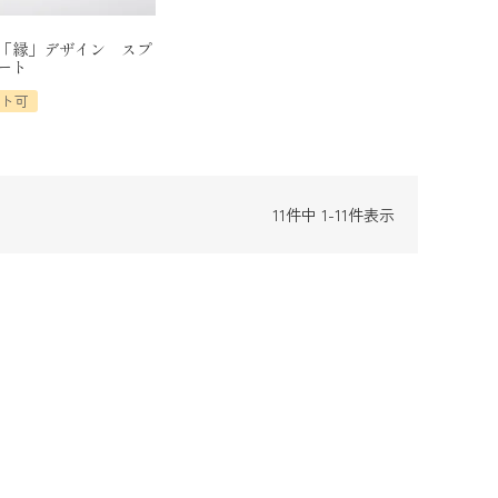
「縁」デザイン スプ
ート
ット可
11
件中
1
-
11
件表示