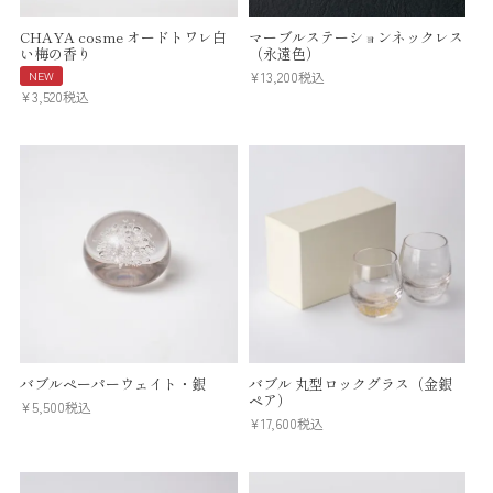
CHAYA cosme オードトワレ白
マーブルステーションネックレス
い梅の香り
（永遠色）
NEW
¥
13,200
税込
¥
3,520
税込
バブルペーパーウェイト・銀
バブル 丸型ロックグラス（金銀
ペア）
¥
5,500
税込
¥
17,600
税込