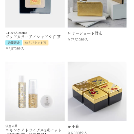
CHAYA cosme
レザーショート財布
グッドカラーアイシャドウ 白茶
¥
27,500
税込
数量限定
ゆうパケット可
¥
2,970
税込
箔座の美
花小箱
スキンケアトライアル3点セット
¥
6,380
税込