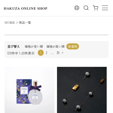
レビュー順
検索
キーワードヒット順
検索
HOME
商品一覧
並び替え
価格が安い順
価格が高い順
新着順
1
2
…
29
573
件中
1
-
20
件表示