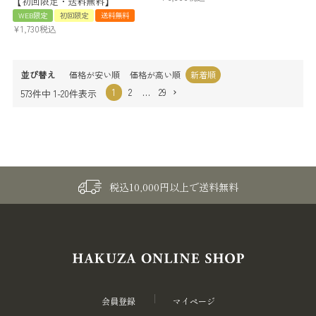
【初回限定・送料無料】
WEB限定
初回限定
送料無料
¥
1,730
税込
並び替え
価格が安い順
価格が高い順
新着順
1
2
…
29
573
件中
1
-
20
件表示
税込10,000円以上で送料無料
会員登録
マイページ