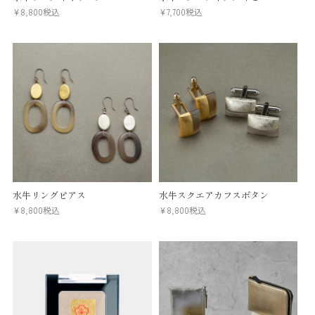
¥
8,800
税込
¥
7,700
税込
水牛リングピアス
水牛スクエアカフスボタン
¥
8,800
税込
¥
8,800
税込