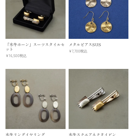
「水牛ホーン」スーツスタイルセ
メタルピアスSUS
ット
¥
7,700
税込
¥
16,500
税込
水牛リングイヤリング
水牛スクエアネクタイピン