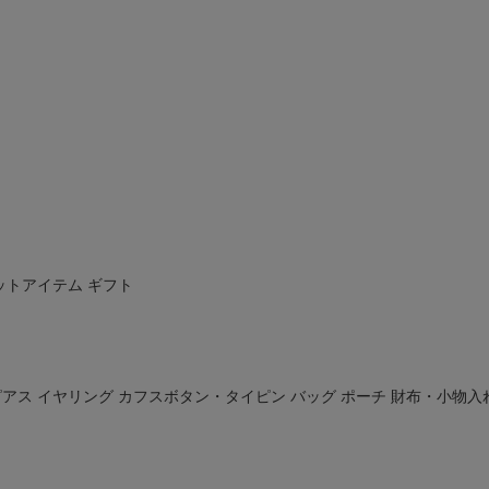
ットアイテム
ギフト
ピアス
イヤリング
カフスボタン・タイピン
バッグ
ポーチ
財布・小物入
ド
在庫なし商