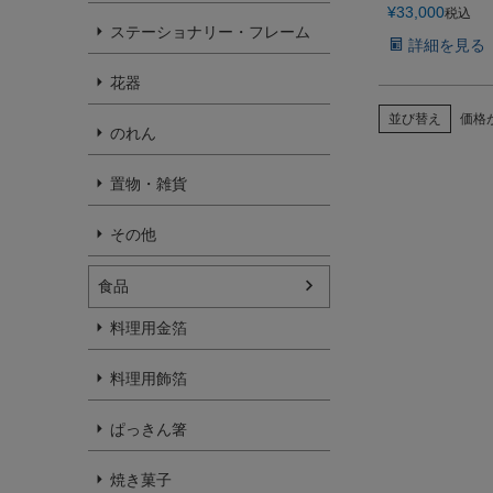
¥
33,000
税込
ステーショナリー・フレーム
詳細を見る
花器
並び替え
価格
のれん
置物・雑貨
その他
食品
料理用金箔
料理用飾箔
ぱっきん箸
焼き菓子