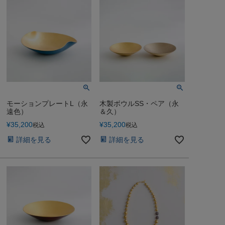
モーションプレートL（永
木製ボウルSS・ペア（永
遠色）
＆久）
¥
35,200
¥
35,200
税込
税込
詳細を見る
詳細を見る