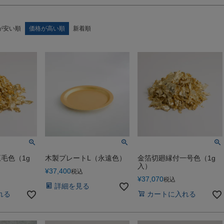
が安い順
価格が高い順
新着順
毛色（1g
木製プレートL（永遠色）
金箔切廻縁付一号色（1g
入）
¥
37,400
税込
¥
37,070
税込
詳細を見る
れる
カートに入れる