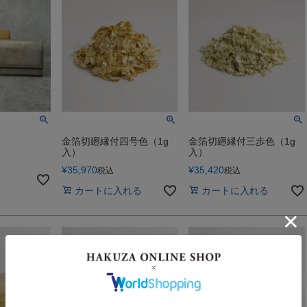
金箔切廻縁付四号色（1g
金箔切廻縁付三歩色（1g
入）
入）
¥
35,970
¥
35,420
税込
税込
カートに入れる
カートに入れる