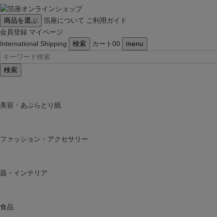
商品を選ぶ
箔座について
ご利用ガイド
会員登録
マイページ
International Shipping
検索
カート
0
0
menu
検索
美容・あぶらとり紙
ファッション・アクセサリー
器・インテリア
食品