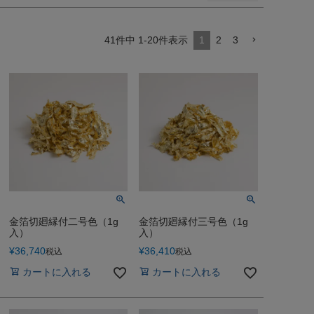
41
件中
1
-
20
件表示
1
2
3
金箔切廻縁付二号色（1g
金箔切廻縁付三号色（1g
入）
入）
¥
36,740
¥
36,410
税込
税込
カートに入れる
カートに入れる