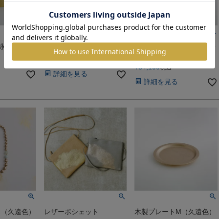
（永遠色）
千筋 4.0小箱（久遠色）
光凛 ボウル黒L・全金（一
号色）
¥
35,200
税込
¥
34,100
税込
詳細を見る
詳細を見る
ス（久遠色）
レザーポシェット
木製プレートM（久遠色）