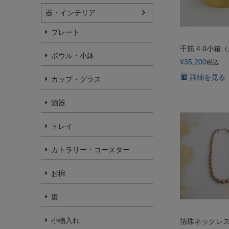
器・インテリア
プレート
千筋 4.0小箱
ボウル・小鉢
¥
35,200
税込
詳細を見る
カップ・グラス
酒器
トレイ
カトラリー・コースター
お椀
棗
小物入れ
箔珠ネックレ