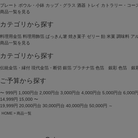
プレート
ボウル・小鉢
カップ・グラス
酒器
トレイ
カトラリー・コー
商品一覧を見る
価格
カテゴリから探す
料理用金箔
料理用飾箔
ぱっきん箸
焼き菓子
ゼリー
飴
米菓
調味料
ア
商品タグ
商品一覧を見る
セール
カテゴリから探す
サイズ
伝統金箔・縁付
現代金箔・断切
銀箔
プラチナ箔
色箔 銀彩
色箔 銀
指定な
ご予算から探す
カラー
レッド
〜 999円
1,000円台
2,000円台
3,000円台
4,000円台
5,000円台
6,000
14,999円
15,000 〜
19,999円
20,000円台
30,000円台
40,000円台
50,000円 ～
HOME
商品一覧