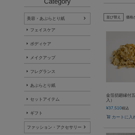
Category
並び替え
価格
美容・あぶらとり紙
フェイスケア
ボディケア
メイクアップ
フレグランス
あぶらとり紙
金箔切廻縁付五
セットアイテム
入）
¥
37,510
税込
ギフト
カートに入
ファッション・アクセサリー