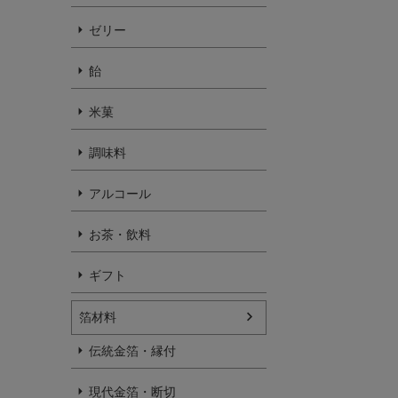
ゼリー
飴
米菓
調味料
アルコール
お茶・飲料
ギフト
箔材料
伝統金箔・縁付
現代金箔・断切