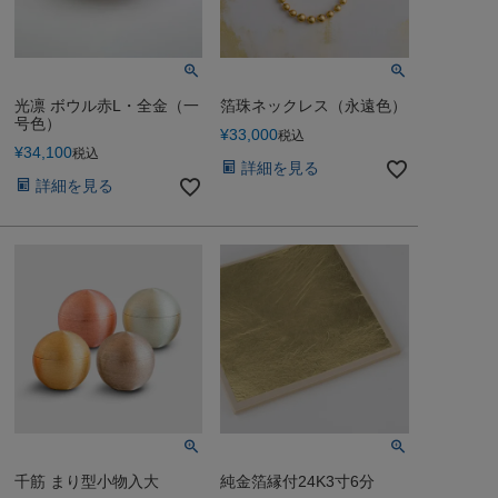
光凛 ボウル赤L・全金（一
箔珠ネックレス（永遠色）
号色）
¥
33,000
税込
¥
34,100
税込
詳細を見る
詳細を見る
千筋 まり型小物入大
純金箔縁付24K3寸6分