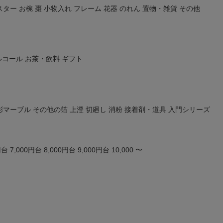
在庫な
スター
お椀
棗
小物入れ
フレーム
花器
のれん
置物・雑貨
その他
商品番号/
〜
ルコール
お茶・飲料
ギフト
バンドル販
限定
再入荷
翌日発送
予約商品
彩マーブル
その他の箔
上澄
切廻し
消粉
接着剤・道具
入門シリーズ
し
S
M
22.5cm
23.0cm
予約商
並び順
ブルー
イエロー
新着順
円台
7,000円台
8,000円台
9,000円台
10,000 〜
優先度
検索