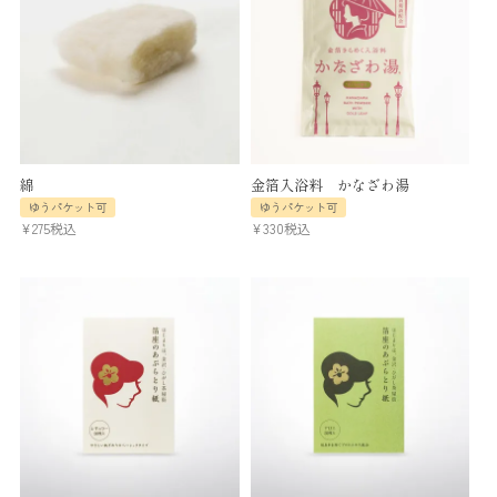
綿
金箔入浴料 かなざわ湯
ゆうパケット可
ゆうパケット可
¥
275
税込
¥
330
税込