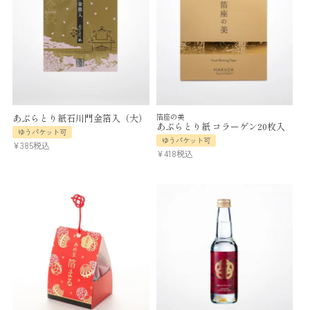
あぶらとり紙石川門金箔入（大）
箔座の美
あぶらとり紙 コラーゲン20枚入
ゆうパケット可
ゆうパケット可
¥
385
税込
¥
418
税込