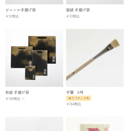
ビニール手提げ袋
紙紐 手提げ袋
¥
33
税込
¥
33
税込
布紐 手提げ袋
平筆 5号
¥
165
税込
〜
ゆうパケット可
¥
264
税込