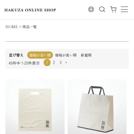
レビュー順
検索
キーワードヒット順
検索
HOME
商品一覧
並び替え
価格が安い順
価格が高い順
新着順
1
2
3
49
件中
1
-
20
件表示