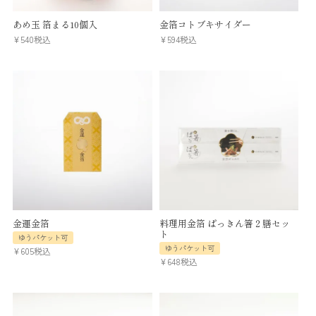
あめ玉 箔まる10個入
金箔コトブキサイダー
¥
540
税込
¥
594
税込
金運金箔
料理用金箔 ぱっきん箸２膳セッ
ト
ゆうパケット可
ゆうパケット可
¥
605
税込
¥
648
税込