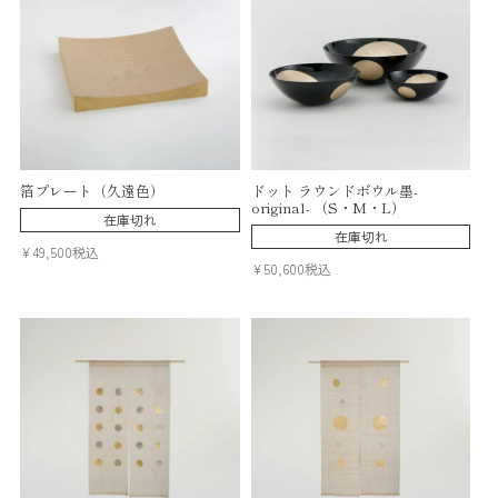
箔プレート（久遠色）
ドット ラウンドボウル墨-
original- （S・M・L）
在庫切れ
在庫切れ
¥
49,500
税込
¥
50,600
税込