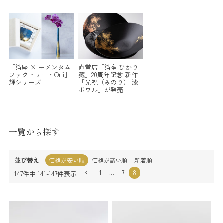
［箔座 × モメンタム
直営店「箔座 ひかり
ファクトリー・Orii］
藏」20周年記念 新作
輝シリーズ
「光祝（みのり） 漆
ボウル」が発売
一覧から探す
並び替え
価格が安い順
価格が高い順
新着順
1
…
7
8
147
件中
141
-
147
件表示