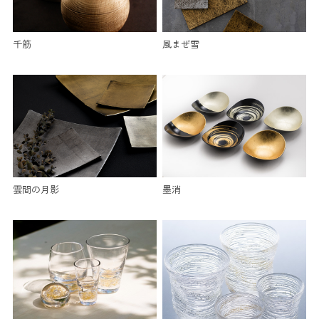
千筋
風まぜ雪
雲間の月影
墨消