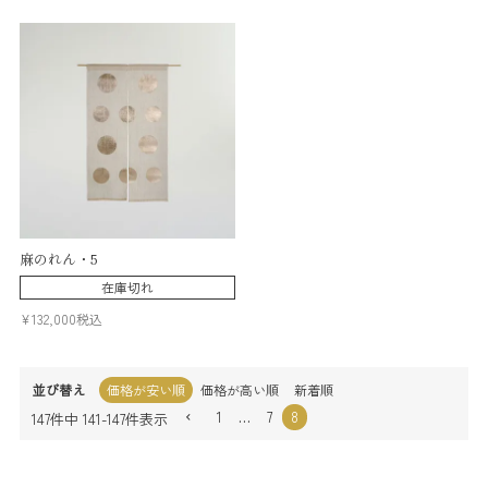
麻のれん・5
在庫切れ
¥
132,000
税込
並び替え
価格が安い順
価格が高い順
新着順
1
…
7
8
147
件中
141
-
147
件表示