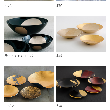
バブル
氷結
器・ドットシリーズ
木製
モダン
光凛