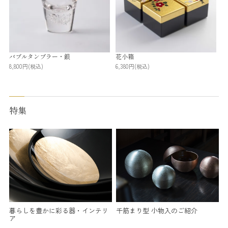
バブルタンブラー・銀
花小箱
8,800円
(税込)
6,380円
(税込)
特集
暮らしを豊かに彩る器・インテリ
千筋まり型 小物入のご紹介
ア