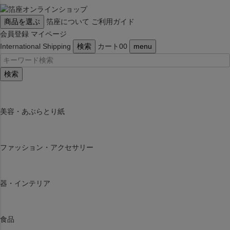
商品を選ぶ
箔座について
ご利用ガイド
会員登録
マイページ
International Shipping
検索
カート
0
0
menu
検索
美容・あぶらとり紙
ファッション・アクセサリー
器・インテリア
食品