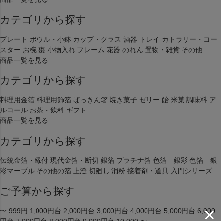
カテゴリから探す
プレート
ボウル・小鉢
カップ・グラス
酒器
トレイ
カトラリー・コー
スター
お椀
棗
小物入れ
フレーム
花器
のれん
置物・雑貨
その他
商品一覧を見る
カテゴリから探す
料理用金箔
料理用飾箔
ぱっきん箸
焼き菓子
ゼリー
飴
米菓
調味料
ア
ルコール
お茶・飲料
ギフト
商品一覧を見る
カテゴリから探す
伝統金箔・縁付
現代金箔・断切
銀箔
プラチナ箔
色箔 銀彩
色箔 銀
彩マーブル
その他の箔
上澄
切廻し
消粉
接着剤・道具
入門シリーズ
ご予算から探す
〜 999円
1,000円台
2,000円台
3,000円台
4,000円台
5,000円台
6,000