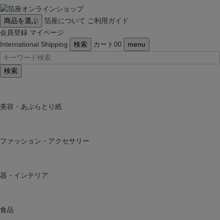
商品を選ぶ
箔座について
ご利用ガイド
会員登録
マイページ
International Shipping
検索
カート
0
0
menu
検索
美容・あぶらとり紙
ファッション・アクセサリー
器・インテリア
食品