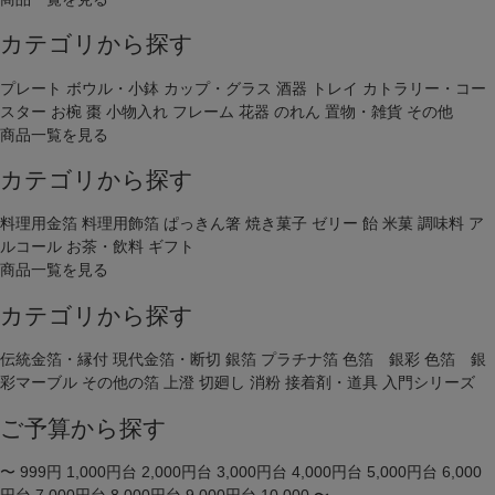
カテゴリから探す
プレート
ボウル・小鉢
カップ・グラス
酒器
トレイ
カトラリー・コー
スター
お椀
棗
小物入れ
フレーム
花器
のれん
置物・雑貨
その他
商品一覧を見る
カテゴリから探す
料理用金箔
料理用飾箔
ぱっきん箸
焼き菓子
ゼリー
飴
米菓
調味料
ア
ルコール
お茶・飲料
ギフト
商品一覧を見る
カテゴリから探す
伝統金箔・縁付
現代金箔・断切
銀箔
プラチナ箔
色箔 銀彩
色箔 銀
彩マーブル
その他の箔
上澄
切廻し
消粉
接着剤・道具
入門シリーズ
ご予算から探す
〜 999円
1,000円台
2,000円台
3,000円台
4,000円台
5,000円台
6,000