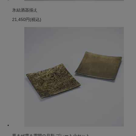
氷結酒器揃え
21,450円
(税込)
風まぜ雪＆雲間の月影 プレート小セット