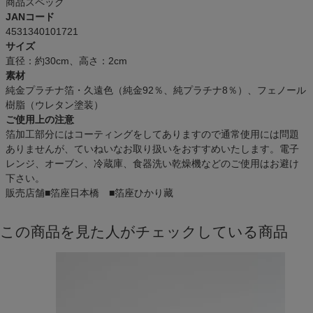
商品スペック
JANコード
4531340101721
サイズ
直径：約30cm、高さ：2cm
素材
純金プラチナ箔・久遠色（純金92％、純プラチナ8％）、フェノール
樹脂（ウレタン塗装）
ご使用上の注意
箔加工部分にはコーティングをしてありますので通常使用には問題
ありませんが、ていねいなお取り扱いをおすすめいたします。電子
レンジ、オーブン、冷蔵庫、食器洗い乾燥機などのご使用はお避け
下さい。
販売店舗
■箔座日本橋 ■箔座ひかり藏
この商品を見た人がチェックしている商品