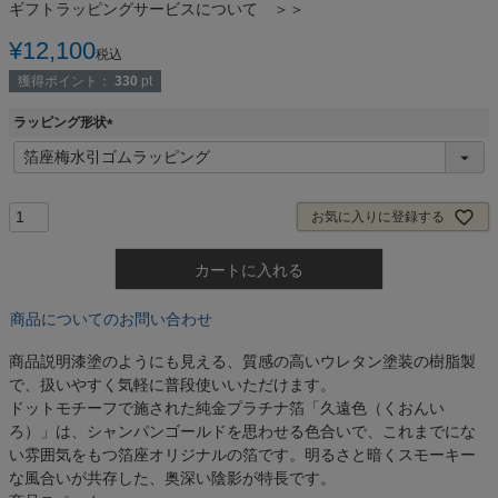
ギフトラッピングサービスについて ＞＞
¥
12,100
税込
獲得ポイント：
330
pt
ラッピング形状
(
必
須
)
お気に入りに登録する
カートに入れる
商品についてのお問い合わせ
商品説明
漆塗のようにも見える、質感の高いウレタン塗装の樹脂製
で、扱いやすく気軽に普段使いいただけます。
ドットモチーフで施された純金プラチナ箔「久遠色（くおんい
ろ）」は、シャンパンゴールドを思わせる色合いで、これまでにな
い雰囲気をもつ箔座オリジナルの箔です。明るさと暗くスモーキー
な風合いが共存した、奥深い陰影が特長です。