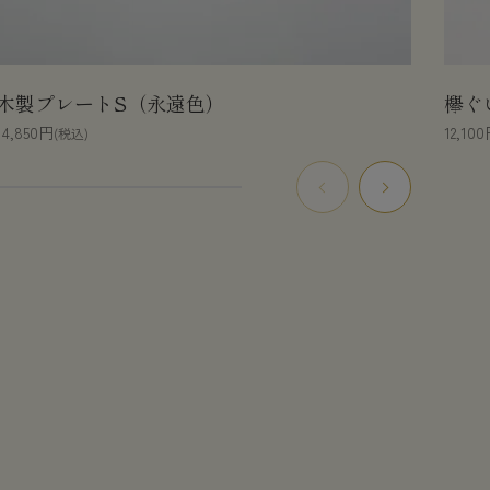
木製プレートS（永遠色）
欅ぐ
14,850円
12,10
(税込)