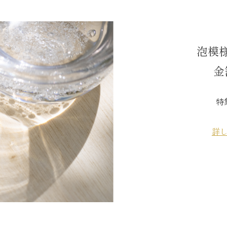
泡模
金
特
詳