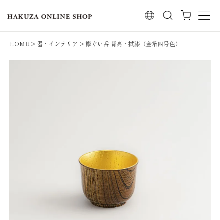
検索
HOME
器・インテリア
欅ぐい呑 背高・拭漆（金箔四号色）