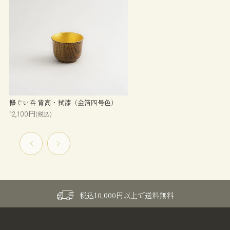
欅ぐい呑 背高・拭漆（金箔四号色）
12,100円
(税込)
税込10,000円以上で送料無料