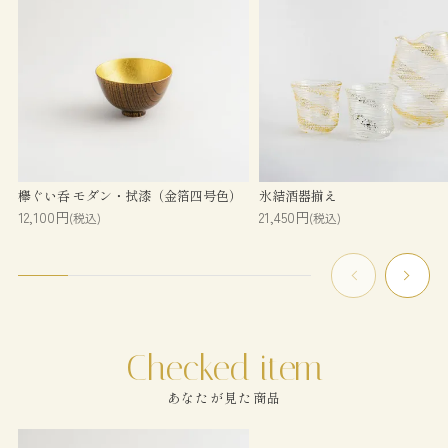
欅ぐい呑 モダン・拭漆（金箔四号色）
氷結酒器揃え
12,100円
21,450円
(税込)
(税込)
あなたが見た商品