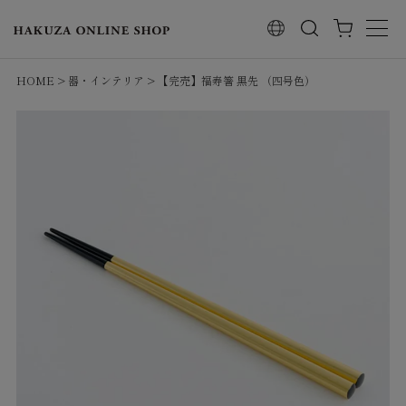
検索
HOME
器・インテリア
【完売】福寿箸 黒先 （四号色）