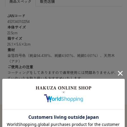
商品スペック
販売店舗
JANコード
4531340102254
本体サイズ
22.5cm
箱サイズ
26.1×5.6×2cm
素材
金箔四号色（純金94.438％、純銀4.901％、純銅0.661％）、天然木
（アテ）
ご使用上の注意
コーティングをしてありますので通常使用には問題ありませんが、
ていねいなお取り扱いをおすすめいたします。