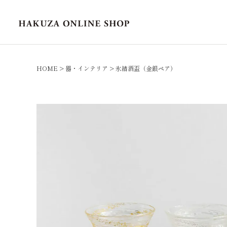
HOME
器・インテリア
氷結酒盃（金銀ペア）