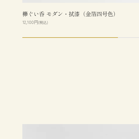
欅ぐい呑 モダン・拭漆（金箔四号色）
12,100円
(税込)