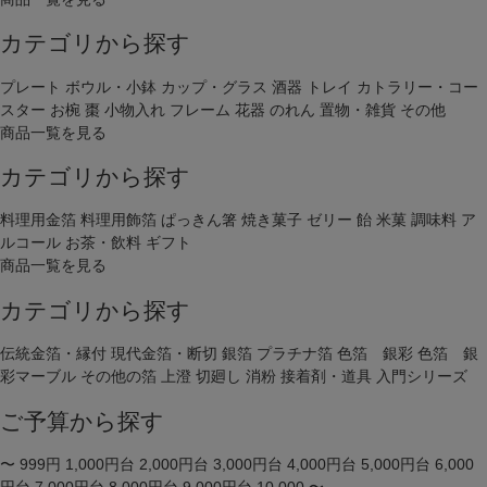
カテゴリから探す
プレート
ボウル・小鉢
カップ・グラス
酒器
トレイ
カトラリー・コー
スター
お椀
棗
小物入れ
フレーム
花器
のれん
置物・雑貨
その他
商品一覧を見る
カテゴリから探す
料理用金箔
料理用飾箔
ぱっきん箸
焼き菓子
ゼリー
飴
米菓
調味料
ア
ルコール
お茶・飲料
ギフト
商品一覧を見る
カテゴリから探す
伝統金箔・縁付
現代金箔・断切
銀箔
プラチナ箔
色箔 銀彩
色箔 銀
彩マーブル
その他の箔
上澄
切廻し
消粉
接着剤・道具
入門シリーズ
ご予算から探す
〜 999円
1,000円台
2,000円台
3,000円台
4,000円台
5,000円台
6,000