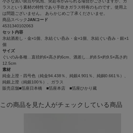
小さな黒い斑点や気泡、突起等がみられる場合がございますが、ガ
ラスという素材の特性であり手吹きガラス特有のものです。使用上
は問題ございません。 あらかじめご了承くださいませ。
商品スペック
JANコード
4531340102063
セット内容
氷結酒差し・金×1個、氷結ぐい呑み・金×1個、氷結ぐい呑み・銀×1
個
サイズ
ぐいのみ各種…直径約6×高さ約6cm、酒差し…約8.5×約9.5×高さ約
12.5cm
素材
純金上澄・四号色（純金94.438％、純銀4.901％、純銅0.661％）、
純銀上澄（純銀100％）、ガラス
販売店舗
■箔座日本橋 ■箔座本店 ■箔座ひかり藏
この商品を見た人がチェックしている商品