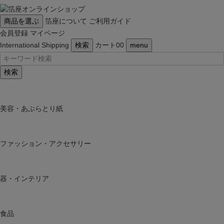
商品を選ぶ
箔座について
ご利用ガイド
会員登録
マイページ
International Shipping
検索
カート
0
0
menu
検索
美容・あぶらとり紙
ファッション・アクセサリー
器・インテリア
食品