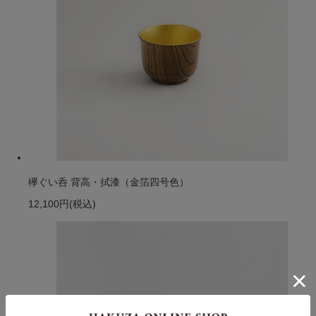
欅ぐい呑 背高・拭漆（金箔四号色）
12,100円
(税込)