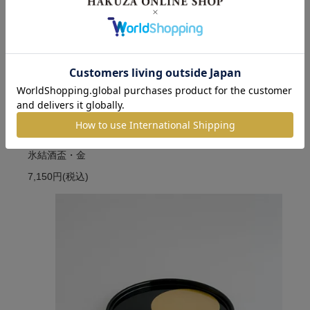
氷結酒盃・金
7,150円
(税込)