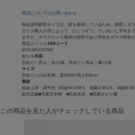
商品についてのお問い合わせ
商品説明
銀彩タイプは、銀を使用しているため、熔変しガラ
ガラス職人の手によって、ひとつずつ、ていねいに手吹き
ますが、ガラスという素材の特性であり手吹きガラス特有の
商品スペック
JANコード
4531340102049
セット内容
氷結ぐい呑み・金×1個、氷結ぐい呑み・銀×1個
サイズ
氷結ぐいのみ各種…直径約6×高さ約6cm
素材
純金上澄・四号色（純金94.438％、純銀4.901％、純銅0.
販売店舗
■箔座日本橋 ■箔座本店 ■箔座ひかり藏
この商品を見た人がチェックしている商品