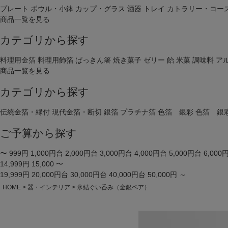
プレート
ボウル・小鉢
カップ・グラス
酒器
トレイ
カトラリー・コー
商品一覧を見る
カテゴリから探す
料理用金箔
料理用飾箔
ぱっきん箸
焼き菓子
ゼリー
飴
米菓
調味料
ア
商品一覧を見る
カテゴリから探す
伝統金箔・縁付
現代金箔・断切
銀箔
プラチナ箔
色箔 銀彩
色箔 銀
ご予算から探す
〜 999円
1,000円台
2,000円台
3,000円台
4,000円台
5,000円台
6,000
14,999円
15,000 〜
19,999円
20,000円台
30,000円台
40,000円台
50,000円 ～
HOME
器・インテリア
氷結ぐい呑み（金銀ペア）