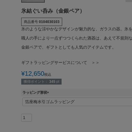
氷結ぐい呑み（金銀ペア）
商品番号
0104030103
氷のような涼やかなデザインが魅力的な、ガラスの器。氷
職人の手により一点ずつつくられた酒器は、あえて不規則
金銀ペアで、ギフトとしても人気のアイテムです。
ギフトラッピングサービスについて ＞＞
¥
12,650
税込
獲得ポイント：
345
pt
ラッピング形状
(
必
須
)