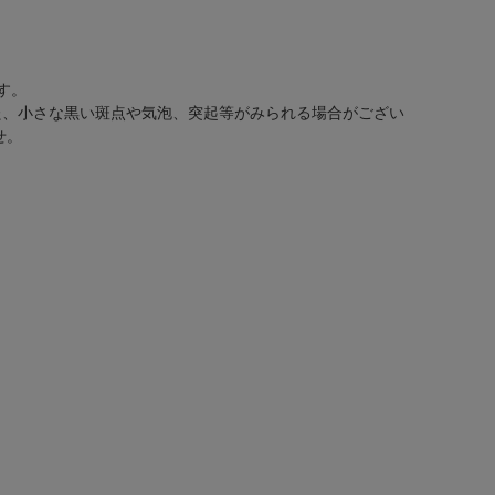
す。
た、小さな黒い斑点や気泡、突起等がみられる場合がござい
せ。