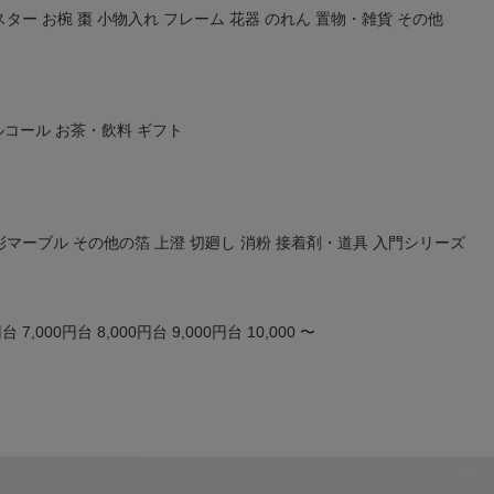
スター
お椀
棗
小物入れ
フレーム
花器
のれん
置物・雑貨
その他
ルコール
お茶・飲料
ギフト
彩マーブル
その他の箔
上澄
切廻し
消粉
接着剤・道具
入門シリーズ
円台
7,000円台
8,000円台
9,000円台
10,000 〜