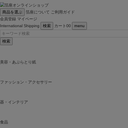
商品を選ぶ
箔座について
ご利用ガイド
会員登録
マイページ
International Shipping
検索
カート
0
0
menu
検索
美容・あぶらとり紙
ファッション・アクセサリー
器・インテリア
食品