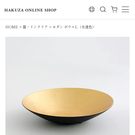
検索
HOME
器・インテリア
モダン ボウルL（永遠色）