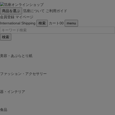
商品を選ぶ
箔座について
ご利用ガイド
会員登録
マイページ
International Shipping
検索
カート
0
0
menu
検索
美容・あぶらとり紙
ファッション・アクセサリー
器・インテリア
食品