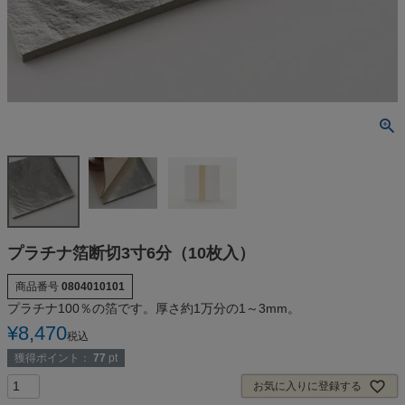
プラチナ箔断切3寸6分（10枚入）
商品番号
0804010101
プラチナ100％の箔です。厚さ約1万分の1～3mm。
¥
8,470
税込
獲得ポイント：
77
pt
お気に入りに登録する