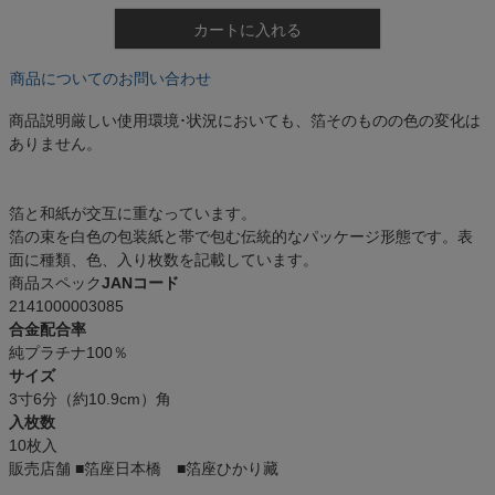
カートに入れる
商品についてのお問い合わせ
商品説明
厳しい使用環境･状況においても、箔そのものの色の変化は
ありません。
箔と和紙が交互に重なっています。
箔の束を白色の包装紙と帯で包む伝統的なパッケージ形態です。表
面に種類、色、入り枚数を記載しています。
商品スペック
JANコード
2141000003085
合金配合率
純プラチナ100％
サイズ
3寸6分（約10.9cm）角
入枚数
10枚入
販売店舗
■箔座日本橋 ■箔座ひかり藏