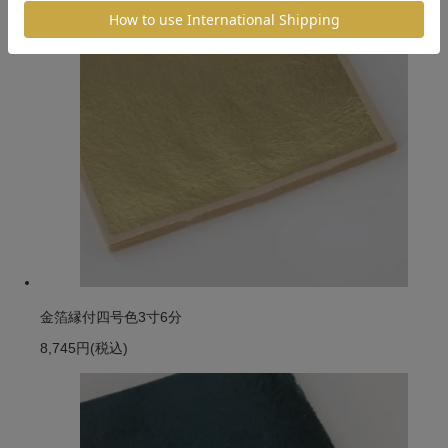
金箔縁付四号色3寸6分
8,745円
(税込)