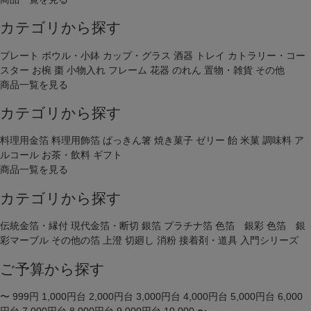
カテゴリから探す
プレート
ボウル・小鉢
カップ・グラス
酒器
トレイ
カトラリー・コー
スター
お椀
棗
小物入れ
フレーム
花器
のれん
置物・雑貨
その他
商品一覧を見る
カテゴリから探す
料理用金箔
料理用飾箔
ぱっきん箸
焼き菓子
ゼリー
飴
米菓
調味料
ア
ルコール
お茶・飲料
ギフト
商品一覧を見る
カテゴリから探す
伝統金箔・縁付
現代金箔・断切
銀箔
プラチナ箔
色箔 銀彩
色箔 銀
彩マーブル
その他の箔
上澄
切廻し
消粉
接着剤・道具
入門シリーズ
ご予算から探す
〜 999円
1,000円台
2,000円台
3,000円台
4,000円台
5,000円台
6,000