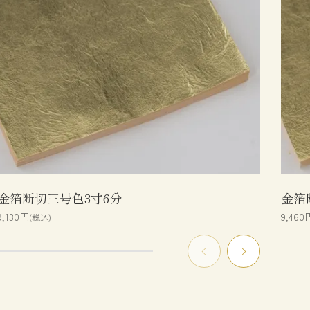
金箔断切三号色3寸6分
金箔
9,130円
9,460
(税込)