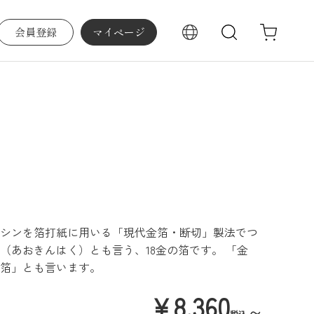
会員登録
マイページ
検索
シンを箔打紙に用いる「現代金箔・断切」製法でつ
（あおきんはく）とも言う、18金の箔です。 「金
箔」とも言います。
¥
8,360
〜
税込