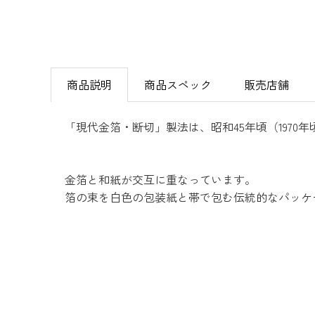
商品説明
商品スペック
販売店舗
「現代金箔・断切」製法は、昭和45年頃（197
金箔と和紙が交互に重なっています。
箔の束を白色の包装紙と帯で包む伝統的なパッケ