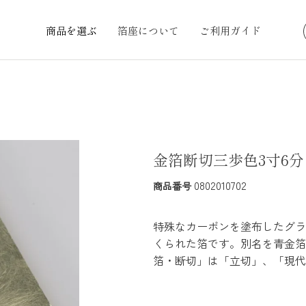
商品を選ぶ
箔座について
ご利用ガイド
金箔断切三歩色3寸6分
0802010702
商品番号
特殊なカーボンを塗布したグラ
くられた箔です。別名を青金箔
箔・断切」は「立切」、「現代