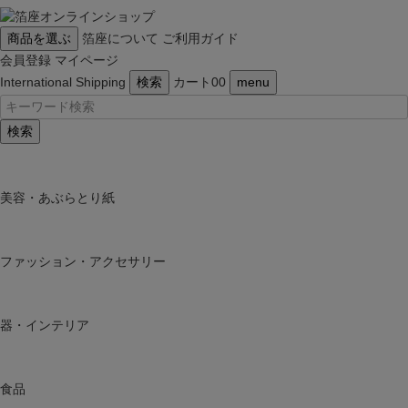
商品を選ぶ
箔座について
ご利用ガイド
会員登録
マイページ
International Shipping
検索
カート
0
0
menu
検索
美容・あぶらとり紙
ファッション・アクセサリー
器・インテリア
食品