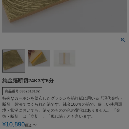
純金箔断切24K3寸6分
商品番号
0802010102
特殊なカーボンを塗布したグラシンを箔打紙に用いる「現代金箔・
断切」製法でつくられた箔です。純金100％の箔で、厳しい使用環
境・状況においても、箔そのものの色の変化はありません。 「金
箔・断切」は「立切」、「現代箔」とも言います。
¥
10,890
〜
税込