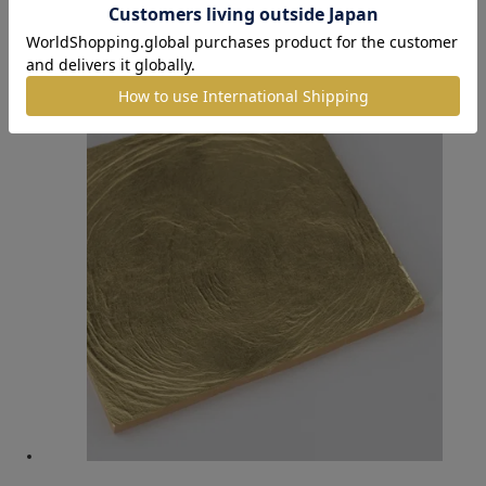
金箔断切五毛色3寸6分
10,010円
(税込)