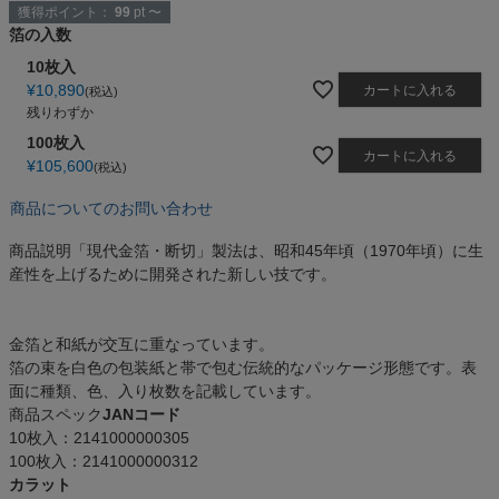
獲得ポイント：
99
pt
〜
箔の入数
10枚入
¥
10,890
カートに入れる
税込
残りわずか
100枚入
カートに入れる
¥
105,600
税込
商品についてのお問い合わせ
商品説明
「現代金箔・断切」製法は、昭和45年頃（1970年頃）に生
産性を上げるために開発された新しい技です。
金箔と和紙が交互に重なっています。
箔の束を白色の包装紙と帯で包む伝統的なパッケージ形態です。表
面に種類、色、入り枚数を記載しています。
商品スペック
JANコード
10枚入：2141000000305
100枚入：2141000000312
カラット