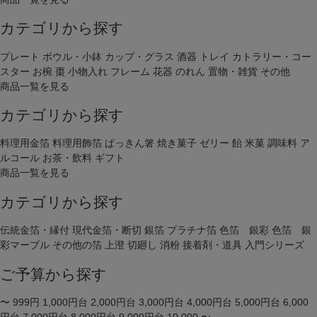
カテゴリから探す
プレート
ボウル・小鉢
カップ・グラス
酒器
トレイ
カトラリー・コー
スター
お椀
棗
小物入れ
フレーム
花器
のれん
置物・雑貨
その他
商品一覧を見る
カテゴリから探す
料理用金箔
料理用飾箔
ぱっきん箸
焼き菓子
ゼリー
飴
米菓
調味料
ア
ルコール
お茶・飲料
ギフト
商品一覧を見る
カテゴリから探す
伝統金箔・縁付
現代金箔・断切
銀箔
プラチナ箔
色箔 銀彩
色箔 銀
彩マーブル
その他の箔
上澄
切廻し
消粉
接着剤・道具
入門シリーズ
ご予算から探す
〜 999円
1,000円台
2,000円台
3,000円台
4,000円台
5,000円台
6,000