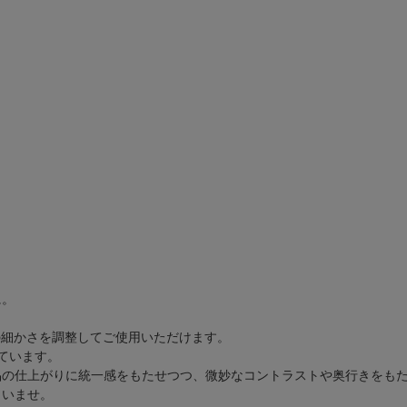
に。
の細かさを調整してご使用いただけます。
ています。
品の仕上がりに統一感をもたせつつ、微妙なコントラストや奥行きをも
さいませ。