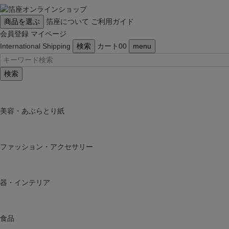
商品を選ぶ
箔座について
ご利用ガイド
会員登録
マイページ
International Shipping
検索
カート
0
0
menu
検索
美容・あぶらとり紙
ファッション・アクセサリー
器・インテリア
食品