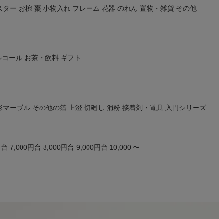
スター
お椀
棗
小物入れ
フレーム
花器
のれん
置物・雑貨
その他
ルコール
お茶・飲料
ギフト
彩マーブル
その他の箔
上澄
切廻し
消粉
接着剤・道具
入門シリーズ
円台
7,000円台
8,000円台
9,000円台
10,000 〜