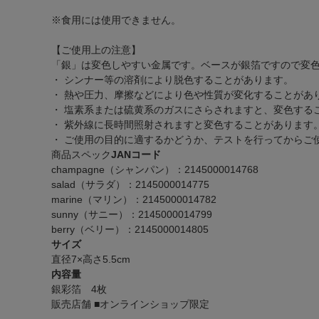
※食用には使用できません。
【ご使用上の注意】
「銀」は変色しやすい金属です。ベースが銀箔ですので変
・ シンナー等の溶剤により脱色することがあります。
・ 熱や圧力、摩擦などにより色や性質が変化することがあ
・ 塩素系または硫黄系のガスにさらされますと、変色する
・ 紫外線に長時間照射されますと変色することがあります
・ ご使用の目的に適するかどうか、テストを行ってからご
商品スペック
JANコード
champagne（シャンパン）：2145000014768
salad（サラダ）：2145000014775
marine（マリン）：2145000014782
sunny（サニー）：2145000014799
berry（ベリー）：2145000014805
サイズ
直径7×高さ5.5cm
内容量
銀彩箔 4枚
販売店舗
■オンラインショップ限定