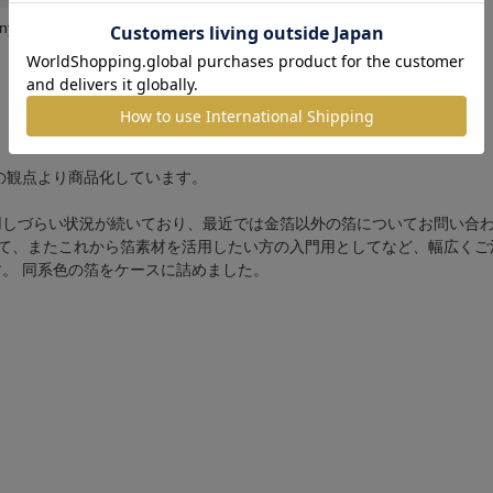
nny（サニ
berry（ベリ
）
ー）
ルの観点より商品化しています。
用しづらい状況が続いており、最近では金箔以外の箔についてお問い合
として、またこれから箔素材を活用したい方の入門用としてなど、幅広く
。 同系色の箔をケースに詰めました。