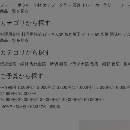
プレート
ボウル・小鉢
カップ・グラス
酒器
トレイ
カトラリー・コー
商品一覧を見る
カテゴリから探す
料理用金箔
料理用飾箔
ぱっきん箸
焼き菓子
ゼリー
飴
米菓
調味料
ア
商品一覧を見る
カテゴリから探す
伝統金箔・縁付
現代金箔・断切
銀箔
プラチナ箔
色箔 銀彩
色箔 銀
ご予算から探す
〜 999円
1,000円台
2,000円台
3,000円台
4,000円台
5,000円台
6,000
14,999円
15,000 〜
19,999円
20,000円台
30,000円台
40,000円台
50,000円 ～
HOME
箔材料
HAKU-ZAI 銀彩箔