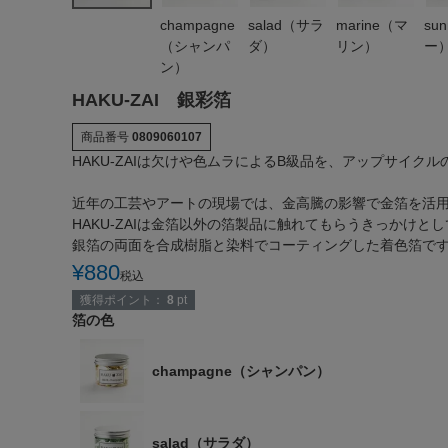
champagne
salad（サラ
marine（マ
su
（シャンパ
ダ）
リン）
ー
ン）
HAKU-ZAI 銀彩箔
商品番号
0809060107
HAKU-ZAIは欠けや色ムラによるB級品を、アップサイク
近年の工芸やアートの現場では、金高騰の影響で金箔を活
HAKU-ZAIは金箔以外の箔製品に触れてもらうきっかけ
銀箔の両面を合成樹脂と染料でコーティングした着色箔です
¥
880
税込
獲得ポイント：
8
pt
箔の色
champagne（シャンパン）
salad（サラダ）