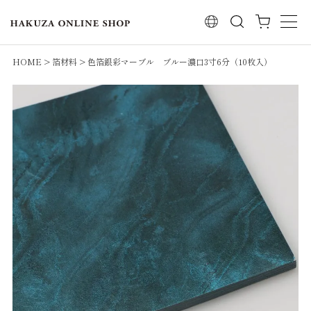
検索
HOME
箔材料
色箔銀彩マーブル ブルー濃口3寸6分（10枚入）