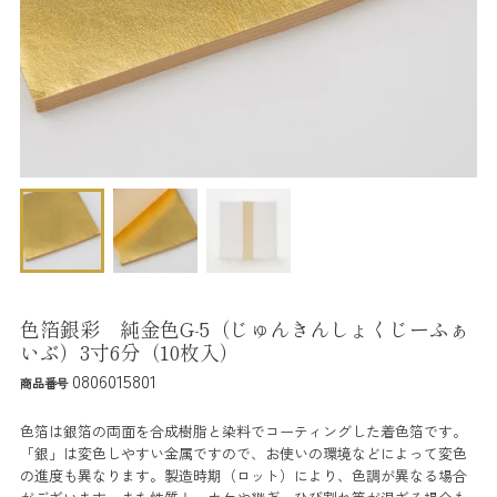
色箔銀彩 純金色G-5（じゅんきんしょくじーふぁ
いぶ）3寸6分（10枚入）
0806015801
商品番号
色箔は銀箔の両面を合成樹脂と染料でコーティングした着色箔です。
「銀」は変色しやすい金属ですので、お使いの環境などによって変色
の進度も異なります。製造時期（ロット）により、色調が異なる場合