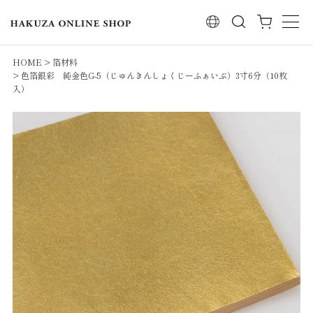
検索
HOME
箔材料
色箔銀彩 純金色G-5（じゅんきんしょくじーふぁいぶ）3寸6分（10枚
入）