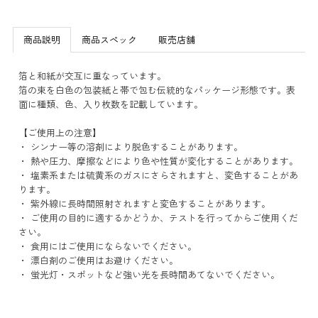
商品説明
商品スペック
販売店舗
箔と和紙が交互に重なっています。
箔の束を白色の包装紙と帯で包む伝統的なパッケージ形態です。表
面に種類、色、入り枚数を記載しています。
【ご使用上の注意】
・ シンナー等の溶剤により脱色することがあります。
・ 熱や圧力、摩擦などにより色や性質が変化することがあります。
・ 塩素系または硫黄系のガスにさらされますと、変色することがあ
ります。
・ 紫外線に長時間照射されますと変色することがあります。
・ ご使用の目的に適するかどうか、テストを行ってからご使用くだ
さい。
・ 食用にはご使用にならないでください。
・ 漂白剤のご使用はお避けください。
・ 蛍光灯・スポットなど強い光を長時間あてないでください。