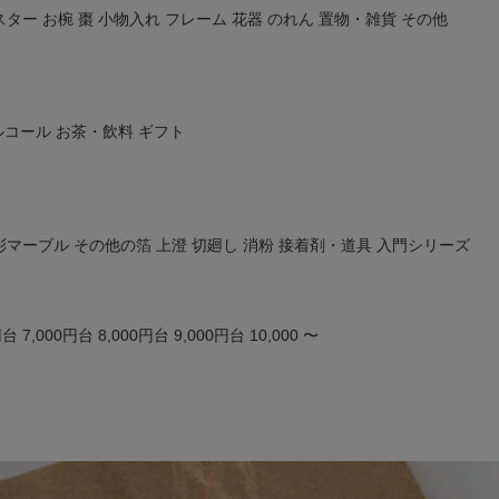
スター
お椀
棗
小物入れ
フレーム
花器
のれん
置物・雑貨
その他
ルコール
お茶・飲料
ギフト
彩マーブル
その他の箔
上澄
切廻し
消粉
接着剤・道具
入門シリーズ
円台
7,000円台
8,000円台
9,000円台
10,000 〜