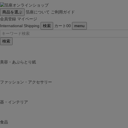
商品を選ぶ
箔座について
ご利用ガイド
会員登録
マイページ
International Shipping
検索
カート
0
0
menu
検索
美容・あぶらとり紙
ファッション・アクセサリー
器・インテリア
食品