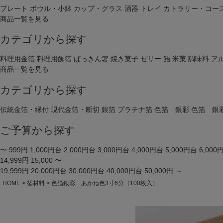
プレート
ボウル・小鉢
カップ・グラス
酒器
トレイ
カトラリー・コー
商品一覧を見る
カテゴリから探す
料理用金箔
料理用飾箔
ぱっきん箸
焼き菓子
ゼリー
飴
米菓
調味料
ア
商品一覧を見る
カテゴリから探す
伝統金箔・縁付
現代金箔・断切
銀箔
プラチナ箔
色箔 銀彩
色箔 銀
ご予算から探す
〜 999円
1,000円台
2,000円台
3,000円台
4,000円台
5,000円台
6,000
14,999円
15,000 〜
19,999円
20,000円台
30,000円台
40,000円台
50,000円 ～
HOME
箔材料
色箔銀彩 あかね色3寸6分（100枚入）