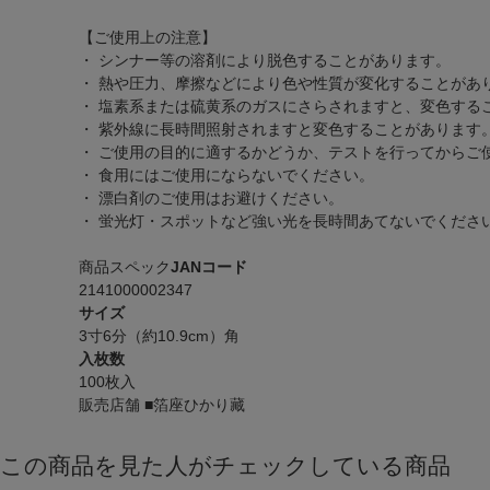
【ご使用上の注意】
・ シンナー等の溶剤により脱色することがあります。
・ 熱や圧力、摩擦などにより色や性質が変化することがあ
・ 塩素系または硫黄系のガスにさらされますと、変色する
・ 紫外線に長時間照射されますと変色することがあります
・ ご使用の目的に適するかどうか、テストを行ってからご
・ 食用にはご使用にならないでください。
・ 漂白剤のご使用はお避けください。
・ 蛍光灯・スポットなど強い光を長時間あてないでくださ
商品スペック
JANコード
2141000002347
サイズ
3寸6分（約10.9cm）角
入枚数
100枚入
販売店舗
■箔座ひかり藏
この商品を見た人がチェックしている商品