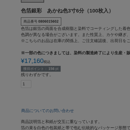
色箔銀彩 あかね色3寸6分（100枚入）
商品番号
0806015602
色箔は銀箔の両面を合成樹脂と染料でコーティングした着色
色調が異なる場合がございます。また性質上、カケや継ぎ
※こちらのお品は在庫の関係上、ご注文確認後、出荷日を
※一部の色につきましては、染料の製造終了により生産・販
¥
17,160
税込
獲得ポイント：
156
pt
残りわずかです。
商品についてのお問い合わせ
商品説明
箔と和紙が交互に重なっています。
箔の束を白色の包装紙と帯で包む伝統的なパッケージ形態