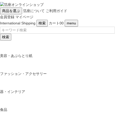
商品を選ぶ
箔座について
ご利用ガイド
会員登録
マイページ
International Shipping
検索
カート
0
0
menu
検索
美容・あぶらとり紙
ファッション・アクセサリー
器・インテリア
食品