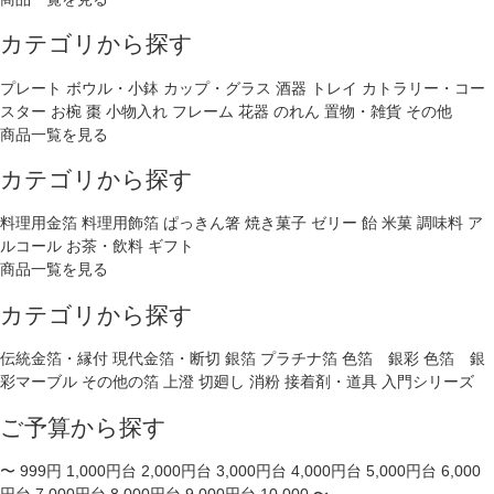
カテゴリから探す
プレート
ボウル・小鉢
カップ・グラス
酒器
トレイ
カトラリー・コー
スター
お椀
棗
小物入れ
フレーム
花器
のれん
置物・雑貨
その他
商品一覧を見る
カテゴリから探す
料理用金箔
料理用飾箔
ぱっきん箸
焼き菓子
ゼリー
飴
米菓
調味料
ア
ルコール
お茶・飲料
ギフト
商品一覧を見る
カテゴリから探す
伝統金箔・縁付
現代金箔・断切
銀箔
プラチナ箔
色箔 銀彩
色箔 銀
彩マーブル
その他の箔
上澄
切廻し
消粉
接着剤・道具
入門シリーズ
ご予算から探す
〜 999円
1,000円台
2,000円台
3,000円台
4,000円台
5,000円台
6,000