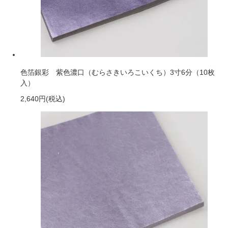
色箔銀彩 紫色濃口（むらさきいろこいくち）3寸6分（10枚
入）
2,640円
(税込)