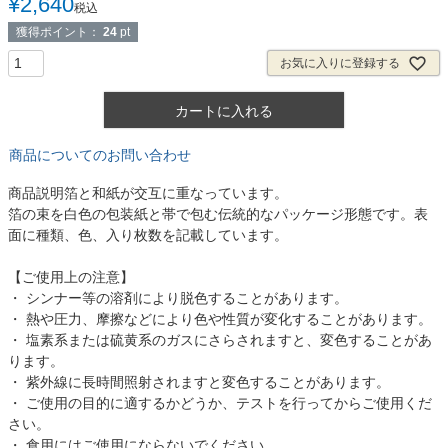
¥
2,640
税込
獲得ポイント：
24
pt
お気に入りに登録する
カートに入れる
商品についてのお問い合わせ
商品説明
箔と和紙が交互に重なっています。
箔の束を白色の包装紙と帯で包む伝統的なパッケージ形態です。表
面に種類、色、入り枚数を記載しています。
【ご使用上の注意】
・ シンナー等の溶剤により脱色することがあります。
・ 熱や圧力、摩擦などにより色や性質が変化することがあります。
・ 塩素系または硫黄系のガスにさらされますと、変色することがあ
ります。
・ 紫外線に長時間照射されますと変色することがあります。
・ ご使用の目的に適するかどうか、テストを行ってからご使用くだ
さい。
・ 食用にはご使用にならないでください。