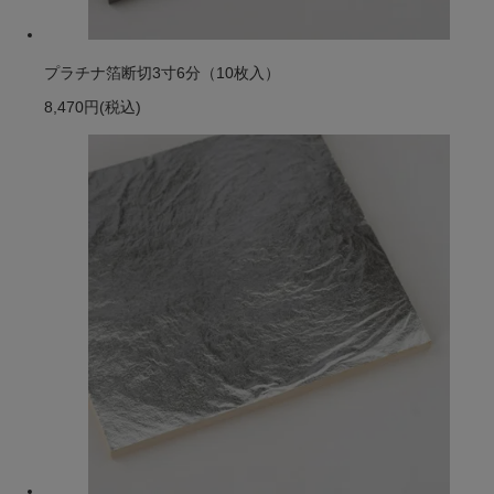
プラチナ箔断切3寸6分（10枚入）
8,470円
(税込)