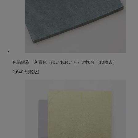
色箔銀彩 灰青色（はいあおいろ）3寸6分（10枚入）
2,640円
(税込)