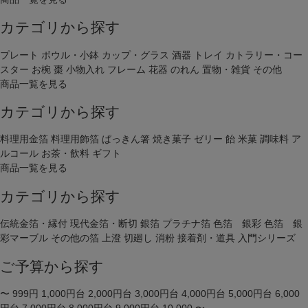
カテゴリから探す
プレート
ボウル・小鉢
カップ・グラス
酒器
トレイ
カトラリー・コー
スター
お椀
棗
小物入れ
フレーム
花器
のれん
置物・雑貨
その他
商品一覧を見る
カテゴリから探す
料理用金箔
料理用飾箔
ぱっきん箸
焼き菓子
ゼリー
飴
米菓
調味料
ア
ルコール
お茶・飲料
ギフト
商品一覧を見る
カテゴリから探す
伝統金箔・縁付
現代金箔・断切
銀箔
プラチナ箔
色箔 銀彩
色箔 銀
彩マーブル
その他の箔
上澄
切廻し
消粉
接着剤・道具
入門シリーズ
ご予算から探す
〜 999円
1,000円台
2,000円台
3,000円台
4,000円台
5,000円台
6,000