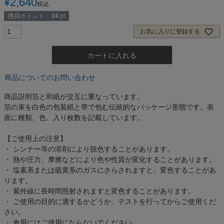
¥
2,640
税込
獲得ポイント：
24
pt
お気に入りに登録する
カートに入れる
商品についてのお問い合わせ
商品説明
箔と和紙が交互に重なっています。
箔の束を白色の包装紙と帯で包む伝統的なパッケージ形態です。表
面に種類、色、入り枚数を記載しています。
【ご使用上の注意】
・ シンナー等の溶剤により脱色することがあります。
・ 熱や圧力、摩擦などにより色や性質が変化することがあります。
・ 塩素系または硫黄系のガスにさらされますと、変色することがあ
ります。
・ 紫外線に長時間照射されますと変色することがあります。
・ ご使用の目的に適するかどうか、テストを行ってからご使用くだ
さい。
・ 食用にはご使用にならないでください。