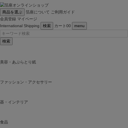
商品を選ぶ
箔座について
ご利用ガイド
会員登録
マイページ
International Shipping
検索
カート
0
0
menu
検索
美容・あぶらとり紙
ファッション・アクセサリー
器・インテリア
食品