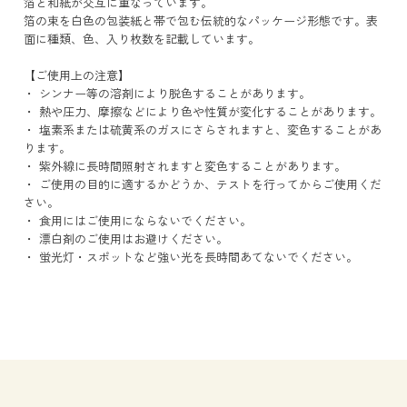
箔と和紙が交互に重なっています。
箔の束を白色の包装紙と帯で包む伝統的なパッケージ形態です。表
面に種類、色、入り枚数を記載しています。
【ご使用上の注意】
・ シンナー等の溶剤により脱色することがあります。
・ 熱や圧力、摩擦などにより色や性質が変化することがあります。
・ 塩素系または硫黄系のガスにさらされますと、変色することがあ
ります。
・ 紫外線に長時間照射されますと変色することがあります。
・ ご使用の目的に適するかどうか、テストを行ってからご使用くだ
さい。
・ 食用にはご使用にならないでください。
・ 漂白剤のご使用はお避けください。
・ 蛍光灯・スポットなど強い光を長時間あてないでください。