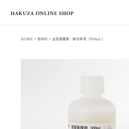
HOME
箔材料
金箔保護剤・断切専用（500mL）