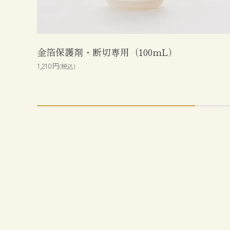
金箔保護剤・断切専用（100mL）
1,210円
(税込)