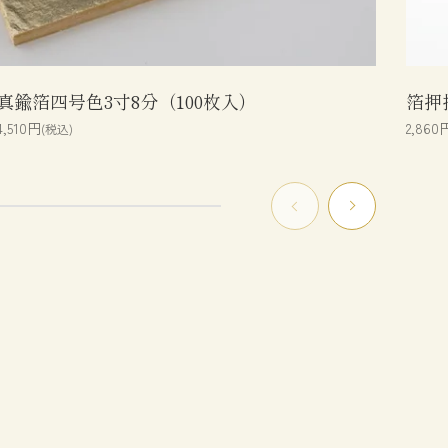
真鍮箔四号色3寸8分（100枚入）
箔押
4,510円
2,860
(税込)