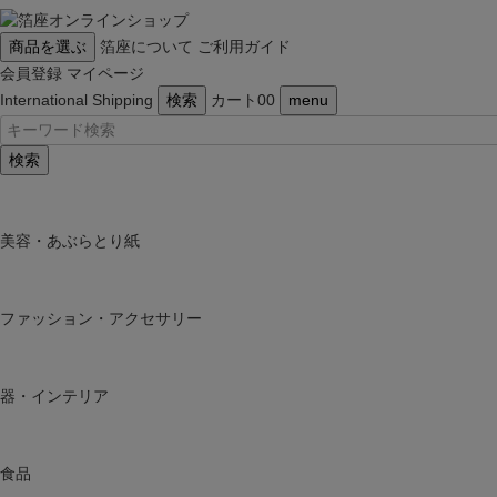
商品を選ぶ
箔座について
ご利用ガイド
会員登録
マイページ
International Shipping
検索
カート
0
0
menu
検索
美容・あぶらとり紙
ファッション・アクセサリー
器・インテリア
食品