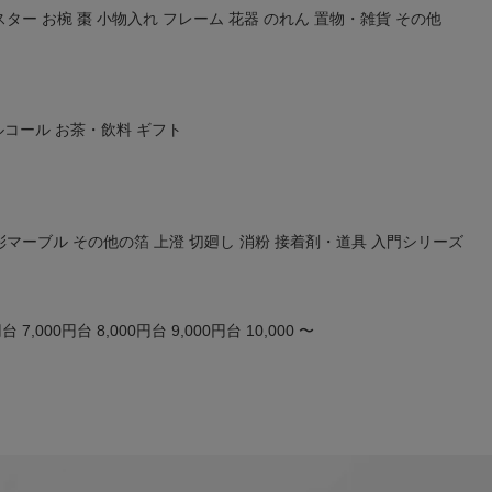
スター
お椀
棗
小物入れ
フレーム
花器
のれん
置物・雑貨
その他
ルコール
お茶・飲料
ギフト
彩マーブル
その他の箔
上澄
切廻し
消粉
接着剤・道具
入門シリーズ
円台
7,000円台
8,000円台
9,000円台
10,000 〜