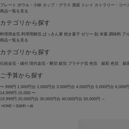
プレート
ボウル・小鉢
カップ・グラス
酒器
トレイ
カトラリー・コー
商品一覧を見る
カテゴリから探す
料理用金箔
料理用飾箔
ぱっきん箸
焼き菓子
ゼリー
飴
米菓
調味料
ア
商品一覧を見る
カテゴリから探す
伝統金箔・縁付
現代金箔・断切
銀箔
プラチナ箔
色箔 銀彩
色箔 銀
ご予算から探す
〜 999円
1,000円台
2,000円台
3,000円台
4,000円台
5,000円台
6,000
14,999円
15,000 〜
19,999円
20,000円台
30,000円台
40,000円台
50,000円 ～
HOME
箔材料
綿