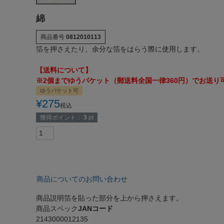
綿
商品番号
0812010113
箔を押さえたり、余分な箔をはらう際に使用します。
【送料について】
※2個までゆうパケット（郵送料全国一律360円）でお送り
ゆうパケット可
¥
275
税込
獲得ポイント：
3
pt
商品についてのお問い合わせ
商品説明
箔を貼った部分を上から押さえます。
商品スペック
JANコード
2143000012135