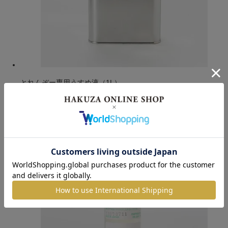
とれんぞー専用うすめ液（1L）
7,040円
(税込)