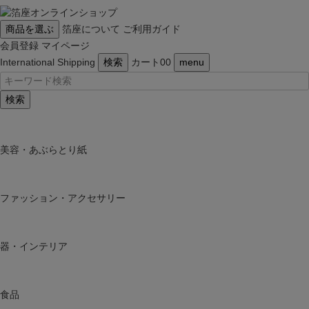
商品を選ぶ
箔座について
ご利用ガイド
会員登録
マイページ
International Shipping
検索
カート
0
0
menu
検索
美容・あぶらとり紙
ファッション・アクセサリー
器・インテリア
食品