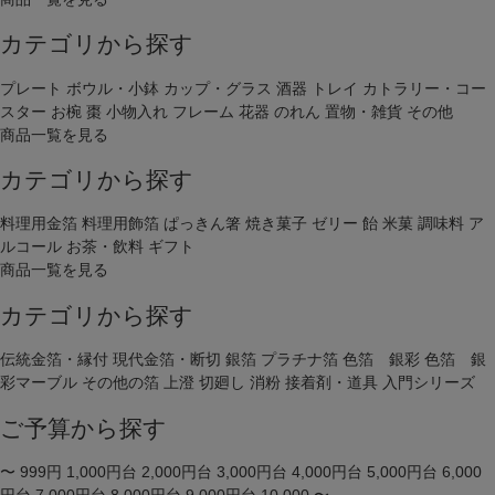
カテゴリから探す
プレート
ボウル・小鉢
カップ・グラス
酒器
トレイ
カトラリー・コー
スター
お椀
棗
小物入れ
フレーム
花器
のれん
置物・雑貨
その他
商品一覧を見る
カテゴリから探す
料理用金箔
料理用飾箔
ぱっきん箸
焼き菓子
ゼリー
飴
米菓
調味料
ア
ルコール
お茶・飲料
ギフト
商品一覧を見る
カテゴリから探す
伝統金箔・縁付
現代金箔・断切
銀箔
プラチナ箔
色箔 銀彩
色箔 銀
彩マーブル
その他の箔
上澄
切廻し
消粉
接着剤・道具
入門シリーズ
ご予算から探す
〜 999円
1,000円台
2,000円台
3,000円台
4,000円台
5,000円台
6,000