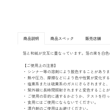
商品説明
商品スペック
販売店舗
箔と和紙が交互に重なっています。箔の束を白色
【ご使用上の注意】
・ シンナー等の溶剤により脱色することがあり
・ 熱や圧力、摩擦などにより色や性質が変化す
・ 塩素系または硫黄系のガスにさらされますと
・ 紫外線に長時間照射されますと変色すること
・ ご使用の目的に適するかどうか、テストを行
・ 食用にはご使用にならないでください。
・ 漂白剤のご使用はお避けください。