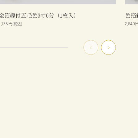
金箔縁付五毛色3寸6分（1枚入）
色箔
1,738円
2,640
(税込)