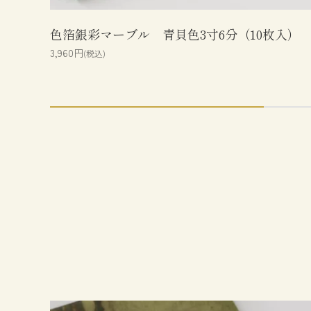
色箔銀彩マーブル 青貝色3寸6分（10枚入）
3,960円
(税込)