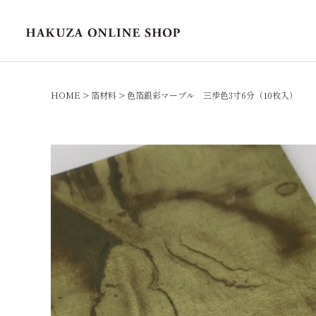
HOME
箔材料
色箔銀彩マーブル 三歩色3寸6分（10枚入）