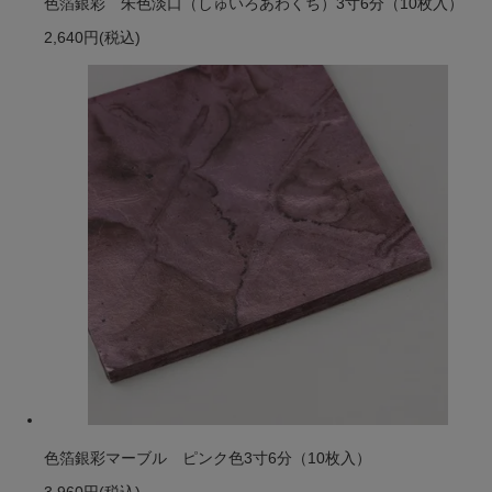
色箔銀彩 朱色淡口（しゅいろあわくち）3寸6分（10枚入）
2,640円
(税込)
色箔銀彩マーブル ピンク色3寸6分（10枚入）
3,960円
(税込)