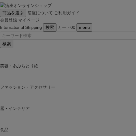
商品を選ぶ
箔座について
ご利用ガイド
会員登録
マイページ
International Shipping
検索
カート
0
0
menu
検索
美容・あぶらとり紙
ファッション・アクセサリー
器・インテリア
食品