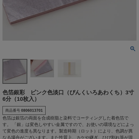
色箔銀彩 ピンク色淡口（ぴんくいろあわくち）3寸
6分（10枚入）
商品番号
0806013701
色箔は銀箔の両面を合成樹脂と染料でコーティングした着色箔で
す。 「銀」は変色しやすい金属ですので、お使いの環境などによっ
て変色の進度も異なります。製造時期（ロット）により、色調が異
なる場合がございます。また性質上、カケや継ぎ、ひび割れ等が混