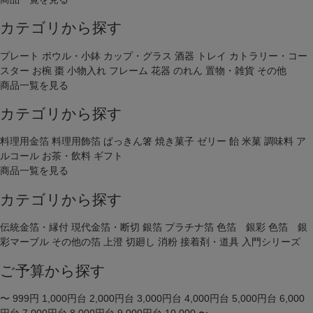
カテゴリから探す
プレート
ボウル・小鉢
カップ・グラス
酒器
トレイ
カトラリー・コー
スター
お椀
棗
小物入れ
フレーム
花器
のれん
置物・雑貨
その他
商品一覧を見る
カテゴリから探す
料理用金箔
料理用飾箔
ぱっきん箸
焼き菓子
ゼリー
飴
米菓
調味料
ア
ルコール
お茶・飲料
ギフト
商品一覧を見る
カテゴリから探す
伝統金箔・縁付
現代金箔・断切
銀箔
プラチナ箔
色箔 銀彩
色箔 銀
彩マーブル
その他の箔
上澄
切廻し
消粉
接着剤・道具
入門シリーズ
ご予算から探す
〜 999円
1,000円台
2,000円台
3,000円台
4,000円台
5,000円台
6,000