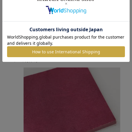
色箔銀彩 ピンク色3寸6分（10枚入）
2,640円
(税込)