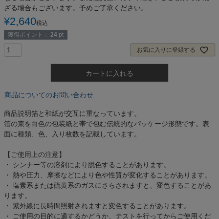
ざる場合もございます。予めご了承ください。
¥
2,640
税込
獲得ポイント：
24
pt
お気に入りに登録する
カートに入れる
商品についてのお問い合わせ
商品説明
箔と和紙が交互に重なっています。
箔の束を白色の包装紙と帯で包む伝統的なパッケージ形態です。表
面に種類、色、入り枚数を記載しています。
【ご使用上の注意】
・ シンナー等の溶剤により脱色することがあります。
・ 熱や圧力、摩擦などにより色や性質が変化することがあります。
・ 塩素系または硫黄系のガスにさらされますと、変色することがあ
ります。
・ 紫外線に長時間照射されますと変色することがあります。
・ ご使用の目的に適するかどうか、テストを行ってからご使用くだ