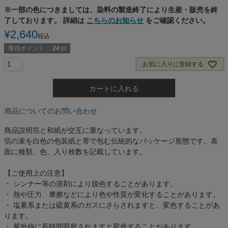
※一部の色につきましては、染料の製造終了により生産・販売を終
了しております。 詳細は
こちらのお知らせ
をご確認ください。
¥
2,640
税込
獲得ポイント：
24
pt
お気に入りに登録する
カートに入れる
商品についてのお問い合わせ
商品説明
箔と和紙が交互に重なっています。
箔の束を白色の包装紙と帯で包む伝統的なパッケージ形態です。表
面に種類、色、入り枚数を記載しています。
【ご使用上の注意】
・ シンナー等の溶剤により脱色することがあります。
・ 熱や圧力、摩擦などにより色や性質が変化することがあります。
・ 塩素系または硫黄系のガスにさらされますと、変色することがあ
ります。
・ 紫外線に長時間照射されますと変色することがあります。