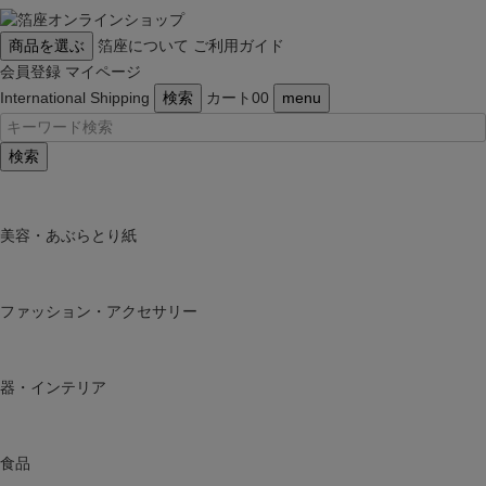
商品を選ぶ
箔座について
ご利用ガイド
会員登録
マイページ
International Shipping
検索
カート
0
0
menu
検索
美容・あぶらとり紙
ファッション・アクセサリー
器・インテリア
食品