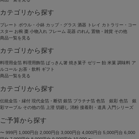
カテゴリから探す
プレート
ボウル・小鉢
カップ・グラス
酒器
トレイ
カトラリー・コー
スター
お椀
棗
小物入れ
フレーム
花器
のれん
置物・雑貨
その他
商品一覧を見る
カテゴリから探す
料理用金箔
料理用飾箔
ぱっきん箸
焼き菓子
ゼリー
飴
米菓
調味料
ア
ルコール
お茶・飲料
ギフト
商品一覧を見る
カテゴリから探す
伝統金箔・縁付
現代金箔・断切
銀箔
プラチナ箔
色箔 銀彩
色箔 銀
彩マーブル
その他の箔
上澄
切廻し
消粉
接着剤・道具
入門シリーズ
ご予算から探す
〜 999円
1,000円台
2,000円台
3,000円台
4,000円台
5,000円台
6,000