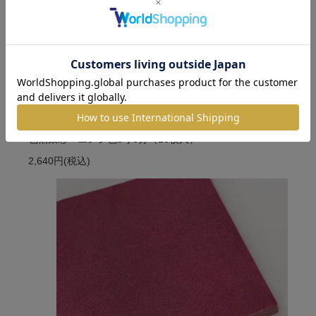
色箔銀彩 エンジ色3寸6分（10枚入）
2,640円
(税込)