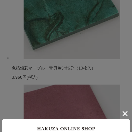
色箔銀彩マーブル 青貝色3寸6分（10枚入）
3,960円
(税込)