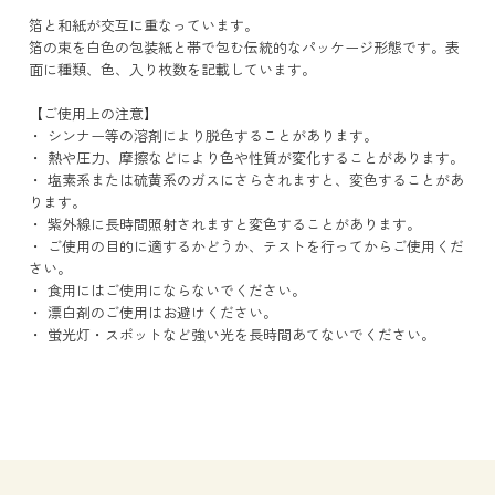
箔と和紙が交互に重なっています。
箔の束を白色の包装紙と帯で包む伝統的なパッケージ形態です。表
面に種類、色、入り枚数を記載しています。
【ご使用上の注意】
・ シンナー等の溶剤により脱色することがあります。
・ 熱や圧力、摩擦などにより色や性質が変化することがあります。
・ 塩素系または硫黄系のガスにさらされますと、変色することがあ
ります。
・ 紫外線に長時間照射されますと変色することがあります。
・ ご使用の目的に適するかどうか、テストを行ってからご使用くだ
さい。
・ 食用にはご使用にならないでください。
・ 漂白剤のご使用はお避けください。
・ 蛍光灯・スポットなど強い光を長時間あてないでください。