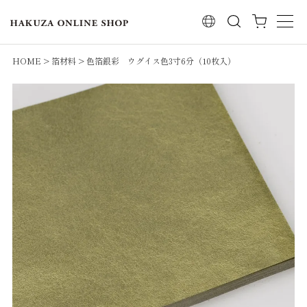
検索
HOME
箔材料
色箔銀彩 ウグイス色3寸6分（10枚入）